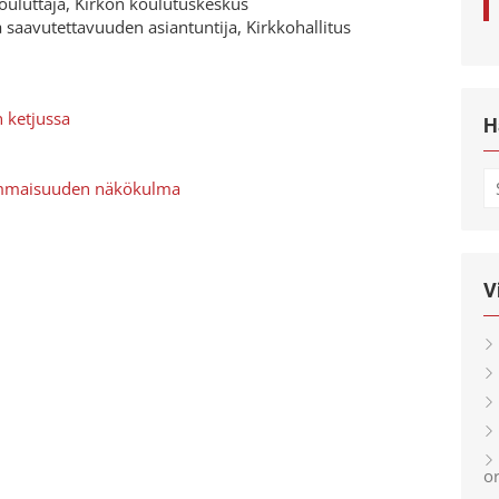
ouluttaja, Kirkon koulutuskeskus
saavutettavuuden asiantuntija, Kirkkohallitus
 ketjussa
H
S
ammaisuuden näkökulma
fo
V
or