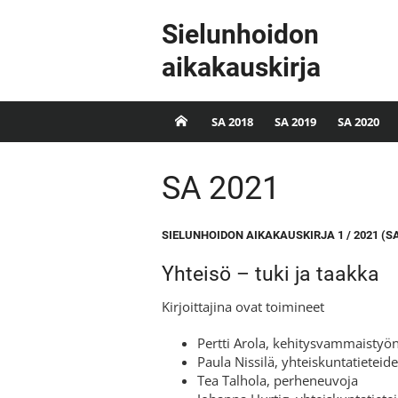
Skip
Sielunhoidon
to
content
aikakauskirja
SA 2018
SA 2019
SA 2020
SA 2021
SIELUNHOIDON AIKAKAUSKIRJA 1 / 2021 (S
Yhteisö – tuki ja taakka
Kirjoittajina ovat toimineet
Pertti Arola, kehitysvammaistyön
Paula Nissilä, yhteiskuntatieteid
Tea Talhola, perheneuvoja