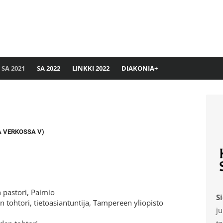
SA 2021
SA 2022
LINKKI 2022
DIAKONIA+
A VERKOSSA V)
 pastori, Paimio
S
en tohtori, tietoasiantuntija, Tampereen yliopisto
ju
te