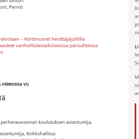
iden tohtori
ori, Perniö
Ki
a
p
si
valvotaan – Körttinuoret herättäjäjuhlilla
aasteet vanhoillislestadiolaisissa parisuhteissa
L
an
le
S
Mo
s
A VERKOSSA VI)
am
tä
 perheneuvonnan koulutuksen asiantuntija,
iantuntija, Kirkkohallitus