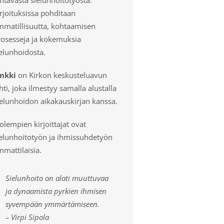
rjoituksissa pohditaan
mmatillisuutta, kohtaamisen
rosesseja ja kokemuksia
elunhoidosta.
inkki
on Kirkon keskusteluavun
hti, joka ilmestyy samalla alustalla
ielunhoidon aikakauskirjan kanssa.
lempien kirjoittajat ovat
ielunhoitotyön ja ihmissuhdetyön
mattilaisia.
Sielunhoito on alati muuttuvaa
ja dynaamista pyrkien ihmisen
syvempään ymmärtämiseen.
– Virpi Sipola