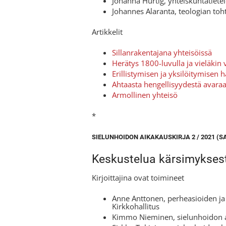
Johanna Hurtig, yhteiskuntatiete
Johannes Alaranta, teologian toht
Artikkelit
Sillanrakentajana yhteisöissä
Herätys 1800-luvulla ja vieläkin 
Erillistymisen ja yksilöitymisen h
Ahtaasta hengellisyydestä avara
Armollinen yhteisö
*
SIELUNHOIDON AIKAKAUSKIRJA 2 / 2021 (S
Keskustelua kärsimykses
Kirjoittajina ovat toimineet
Anne Anttonen, perheasioiden ja
Kirkkohallitus
Kimmo Nieminen, sielunhoidon as