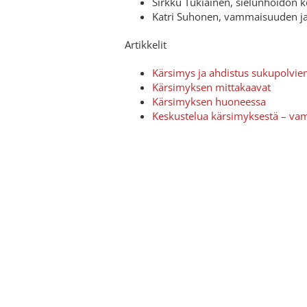
Sirkku Tukiainen, sielunhoidon k
Katri Suhonen, vammaisuuden ja 
Artikkelit
Kärsimys ja ahdistus sukupolvien
Kärsimyksen mittakaavat
Kärsimyksen huoneessa
Keskustelua kärsimyksestä – v