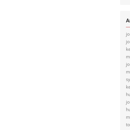
A
j
j
k
m
j
m
s
k
h
j
h
m
t