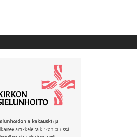
ielunhoidon aikakauskirja
lkaisee artikkeleita kirkon piirissä
htävästä sielunhoitotyöstä.