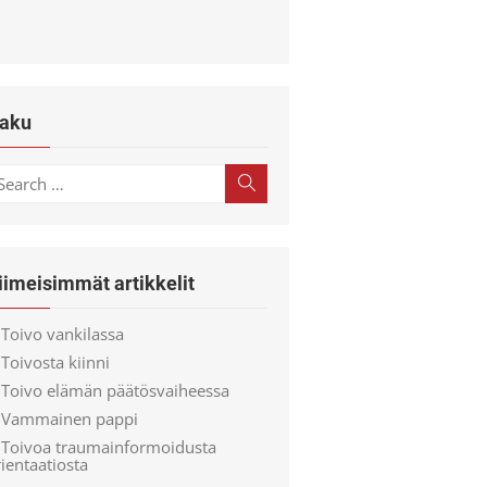
aku
earch
Search
r:
iimeisimmät artikkelit
Toivo vankilassa
Toivosta kiinni
Toivo elämän päätösvaiheessa
Vammainen pappi
Toivoa traumainformoidusta
ientaatiosta