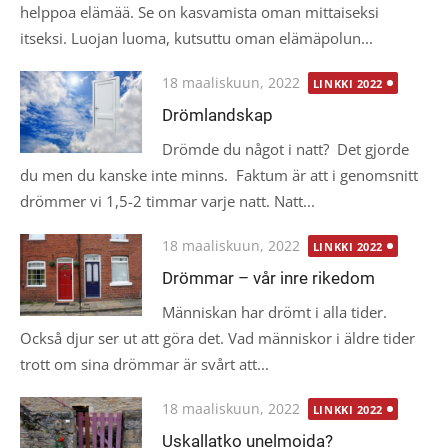
helppoa elämää. Se on kasvamista oman mittaiseksi
itseksi. Luojan luoma, kutsuttu oman elämäpolun...
Posted
18 maaliskuun, 2022
LINKKI 2022
on
Drömlandskap
Drömde du något i natt? Det gjorde
du men du kanske inte minns. Faktum är att i genomsnitt
drömmer vi 1,5-2 timmar varje natt. Natt...
Posted
18 maaliskuun, 2022
LINKKI 2022
on
Drömmar – vår inre rikedom
Människan har drömt i alla tider.
Också djur ser ut att göra det. Vad människor i äldre tider
trott om sina drömmar är svårt att...
Posted
18 maaliskuun, 2022
LINKKI 2022
on
Uskallatko unelmoida?