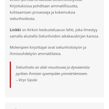
Kirjoituksissa pohditaan ammatillisuutta,
kohtaamisen prosesseja ja kokemuksia
sielunhoidosta.
Linkki
on Kirkon keskusteluavun lehti, joka ilmestyy
samalla alustalla Sielunhoidon aikakauskirjan kanssa.
Molempien kirjoittajat ovat sielunhoitotyön ja
ihmissuhdetyön ammattilaisia.
Sielunhoito on alati muuttuvaa ja dynaamista
pyrkien ihmisen syvempään ymmärtämiseen.
– Virpi Sipola