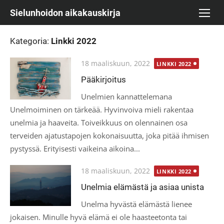
Skip
Sielunhoidon aikakauskirja
to
content
Kategoria:
Linkki 2022
Posted
18 maaliskuun, 2022
LINKKI 2022
on
Pääkirjoitus
Unelmien kannattelemana
Unelmoiminen on tärkeää. Hyvinvoiva mieli rakentaa
unelmia ja haaveita. Toiveikkuus on olennainen osa
terveiden ajatustapojen kokonaisuutta, joka pitää ihmisen
pystyssä. Erityisesti vaikeina aikoina...
Posted
18 maaliskuun, 2022
LINKKI 2022
on
Unelmia elämästä ja asiaa unista
Unelma hyvästä elämästä lienee
jokaisen. Minulle hyvä elämä ei ole haasteetonta tai