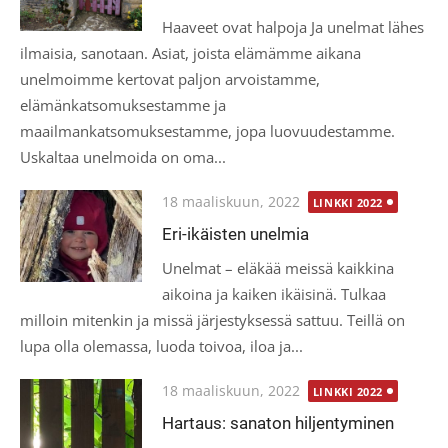
Haaveet ovat halpoja Ja unelmat lähes
ilmaisia, sanotaan. Asiat, joista elämämme aikana
unelmoimme kertovat paljon arvoistamme,
elämänkatsomuksestamme ja
maailmankatsomuksestamme, jopa luovuudestamme.
Uskaltaa unelmoida on oma...
Posted
18 maaliskuun, 2022
LINKKI 2022
on
Eri-ikäisten unelmia
Unelmat – eläkää meissä kaikkina
aikoina ja kaiken ikäisinä. Tulkaa
milloin mitenkin ja missä järjestyksessä sattuu. Teillä on
lupa olla olemassa, luoda toivoa, iloa ja...
Posted
18 maaliskuun, 2022
LINKKI 2022
on
Hartaus: sanaton hiljentyminen