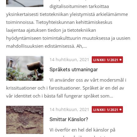
digitalisoituminen tarkoittaa
yksinkertaisesti tietotekniikan yleistymistä arkielämämme
toiminnoissa. Tietoyhteiskunnan kehittämiskeskus
laajentaa ajatuksen tiedon ja tietotekniikan
hyödyntämiseen toimintakulttuurin muutoksessa ja uusien
mahdollisuuksien edistämisessä. Ah,...
Posted
14 huhtikuun, 2021
LINKKI 1/2021
on
Språkets utmaningar
Vi använder oss av vårt modersmål i
krissituationer och i farosituationer. Språket är en del av
vår identitet och i bästa fall fungerar språket som...
Posted
14 huhtikuun, 2021
LINKKI 1/2021
on
Smittar Känslor?
Vi överför en hel del känslor på