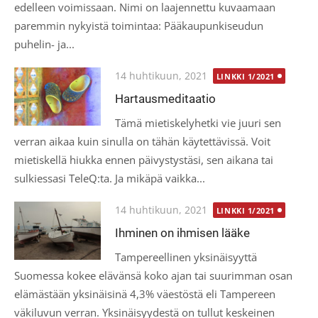
edelleen voimissaan. Nimi on laajennettu kuvaamaan
paremmin nykyistä toimintaa: Pääkaupunkiseudun
puhelin- ja...
Posted
14 huhtikuun, 2021
LINKKI 1/2021
on
Hartausmeditaatio
Tämä mietiskelyhetki vie juuri sen
verran aikaa kuin sinulla on tähän käytettävissä. Voit
mietiskellä hiukka ennen päivystystäsi, sen aikana tai
sulkiessasi TeleQ:ta. Ja mikäpä vaikka...
Posted
14 huhtikuun, 2021
LINKKI 1/2021
on
Ihminen on ihmisen lääke
Tampereellinen yksinäisyyttä
Suomessa kokee elävänsä koko ajan tai suurimman osan
elämästään yksinäisinä 4,3% väestöstä eli Tampereen
väkiluvun verran. Yksinäisyydestä on tullut keskeinen