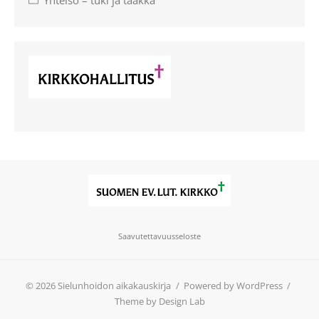
Yhteisö – tuki ja taakka
Saavutettavuusseloste
© 2026 Sielunhoidon aikakauskirja
/
Powered by WordPress
/
Theme by Design Lab