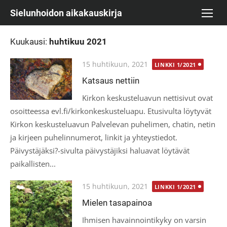
Skip
Sielunhoidon aikakauskirja
to
content
Kuukausi:
huhtikuu 2021
Posted
15 huhtikuun, 2021
LINKKI 1/2021
on
Katsaus nettiin
Kirkon keskusteluavun nettisivut ovat
osoitteessa evl.fi/kirkonkeskusteluapu. Etusivulta löytyvät
Kirkon keskusteluavun Palvelevan puhelimen, chatin, netin
ja kirjeen puhelinnumerot, linkit ja yhteystiedot.
Päivystäjäksi?-sivulta päivystäjiksi haluavat löytävät
paikallisten...
Posted
15 huhtikuun, 2021
LINKKI 1/2021
on
Mielen tasapainoa
Ihmisen havainnointikyky on varsin