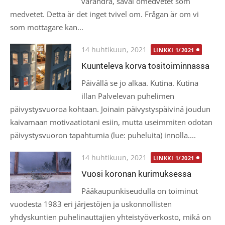
varandra, såväl omedvetet som
medvetet. Detta är det inget tvivel om. Frågan är om vi
som mottagare kan...
Posted
14 huhtikuun, 2021
LINKKI 1/2021
on
Kuunteleva korva tositoiminnassa
Päivällä se jo alkaa. Kutina. Kutina
illan Palvelevan puhelimen
päivystysvuoroa kohtaan. Joinain päivystyspäivinä joudun
kaivamaan motivaatiotani esiin, mutta useimmiten odotan
päivystysvuoron tapahtumia (lue: puheluita) innolla....
Posted
14 huhtikuun, 2021
LINKKI 1/2021
on
Vuosi koronan kurimuksessa
Pääkaupunkiseudulla on toiminut
vuodesta 1983 eri järjestöjen ja uskonnollisten
yhdyskuntien puhelinauttajien yhteistyöverkosto, mikä on