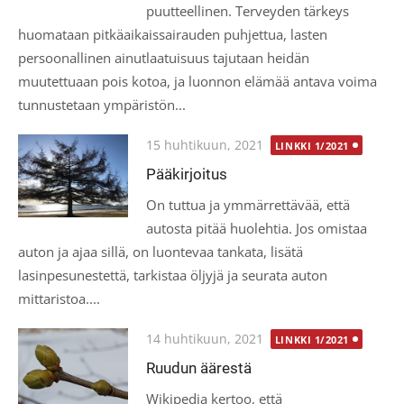
puutteellinen. Terveyden tärkeys
huomataan pitkäaikaissairauden puhjettua, lasten
persoonallinen ainutlaatuisuus tajutaan heidän
muutettuaan pois kotoa, ja luonnon elämää antava voima
tunnustetaan ympäristön...
Posted
15 huhtikuun, 2021
LINKKI 1/2021
on
Pääkirjoitus
On tuttua ja ymmärrettävää, että
autosta pitää huolehtia. Jos omistaa
auton ja ajaa sillä, on luontevaa tankata, lisätä
lasinpesunestettä, tarkistaa öljyjä ja seurata auton
mittaristoa....
Posted
14 huhtikuun, 2021
LINKKI 1/2021
on
Ruudun äärestä
Wikipedia kertoo, että