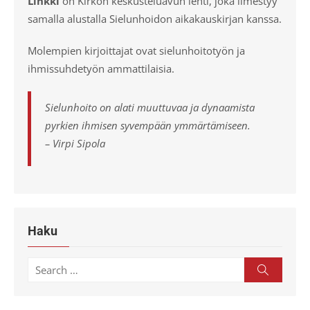
Linkki
on Kirkon keskusteluavun lehti, joka ilmestyy
samalla alustalla Sielunhoidon aikakauskirjan kanssa.
Molempien kirjoittajat ovat sielunhoitotyön ja
ihmissuhdetyön ammattilaisia.
Sielunhoito on alati muuttuvaa ja dynaamista
pyrkien ihmisen syvempään ymmärtämiseen.
– Virpi Sipola
Haku
Search
Search
for: