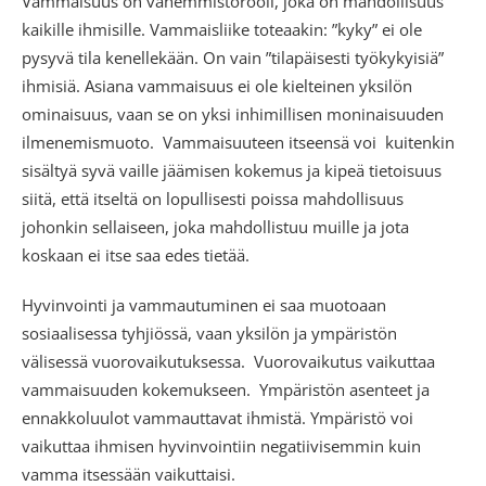
Vammaisuus on vähemmistörooli, joka on mahdollisuus
kaikille ihmisille. Vammaisliike toteaakin: ”kyky” ei ole
pysyvä tila kenellekään. On vain ”tilapäisesti työkykyisiä”
ihmisiä. Asiana vammaisuus ei ole kielteinen yksilön
ominaisuus, vaan se on yksi inhimillisen moninaisuuden
ilmenemismuoto. Vammaisuuteen itseensä voi kuitenkin
sisältyä syvä vaille jäämisen kokemus ja kipeä tietoisuus
siitä, että itseltä on lopullisesti poissa mahdollisuus
johonkin sellaiseen, joka mahdollistuu muille ja jota
koskaan ei itse saa edes tietää.
Hyvinvointi ja vammautuminen ei saa muotoaan
sosiaalisessa tyhjiössä, vaan yksilön ja ympäristön
välisessä vuorovaikutuksessa. Vuorovaikutus vaikuttaa
vammaisuuden kokemukseen. Ympäristön asenteet ja
ennakkoluulot vammauttavat ihmistä. Ympäristö voi
vaikuttaa ihmisen hyvinvointiin negatiivisemmin kuin
vamma itsessään vaikuttaisi.