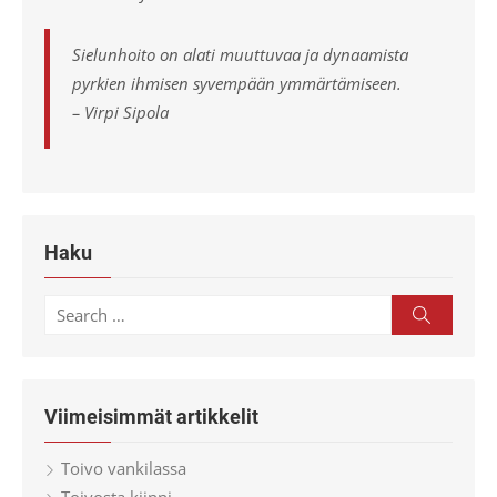
Sielunhoito on alati muuttuvaa ja dynaamista
pyrkien ihmisen syvempään ymmärtämiseen.
– Virpi Sipola
Haku
Search
Search
for:
Viimeisimmät artikkelit
Toivo vankilassa