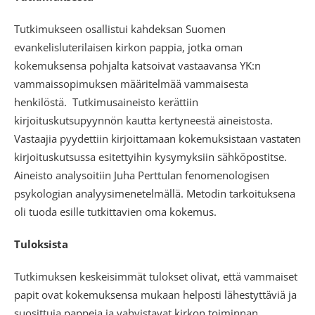
Tutkimukseen osallistui kahdeksan Suomen
evankelisluterilaisen kirkon pappia, jotka oman
kokemuksensa pohjalta katsoivat vastaavansa YK:n
vammaissopimuksen määritelmää vammaisesta
henkilöstä. Tutkimusaineisto kerättiin
kirjoituskutsupyynnön kautta kertyneestä aineistosta.
Vastaajia pyydettiin kirjoittamaan kokemuksistaan vastaten
kirjoituskutsussa esitettyihin kysymyksiin sähköpostitse.
Aineisto analysoitiin Juha Perttulan fenomenologisen
psykologian analyysimenetelmällä. Metodin tarkoituksena
oli tuoda esille tutkittavien oma kokemus.
Tuloksista
Tutkimuksen keskeisimmät tulokset olivat, että vammaiset
papit ovat kokemuksensa mukaan helposti lähestyttäviä ja
suosittuja pappeja ja vahvistavat kirkon toiminnan