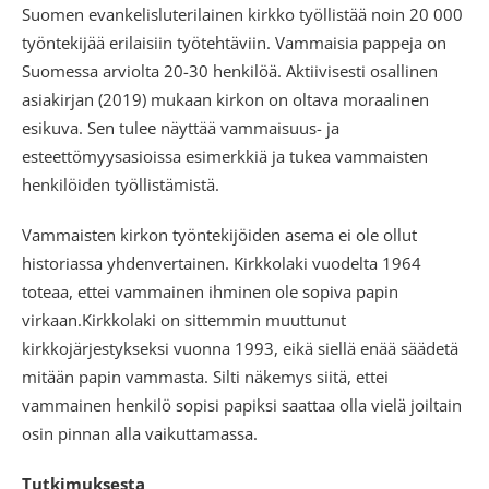
Suomen evankelisluterilainen kirkko työllistää noin 20 000
työntekijää erilaisiin työtehtäviin. Vammaisia pappeja on
Suomessa arviolta 20-30 henkilöä. Aktiivisesti osallinen
asiakirjan (2019) mukaan kirkon on oltava moraalinen
esikuva. Sen tulee näyttää vammaisuus- ja
esteettömyysasioissa esimerkkiä ja tukea vammaisten
henkilöiden työllistämistä.
Vammaisten kirkon työntekijöiden asema ei ole ollut
historiassa yhdenvertainen. Kirkkolaki vuodelta 1964
toteaa, ettei vammainen ihminen ole sopiva papin
virkaan.Kirkkolaki on sittemmin muuttunut
kirkkojärjestykseksi vuonna 1993, eikä siellä enää säädetä
mitään papin vammasta. Silti näkemys siitä, ettei
vammainen henkilö sopisi papiksi saattaa olla vielä joiltain
osin pinnan alla vaikuttamassa.
Tutkimuksesta