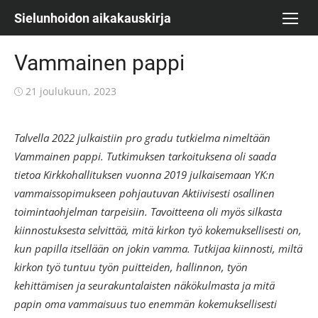
Skip
Sielunhoidon aikakauskirja
to
content
Vammainen pappi
Posted
21 joulukuun, 2023
on
Talvella 2022 julkaistiin pro gradu tutkielma nimeltään
Vammainen pappi. Tutkimuksen tarkoituksena oli saada
tietoa Kirkkohallituksen vuonna 2019 julkaisemaan YK:n
vammaissopimukseen pohjautuvan Aktiivisesti osallinen
toimintaohjelman tarpeisiin. Tavoitteena oli myös silkasta
kiinnostuksesta selvittää, mitä kirkon työ kokemuksellisesti on,
kun papilla itsellään on jokin vamma. Tutkijaa kiinnosti, miltä
kirkon työ tuntuu työn puitteiden, hallinnon, työn
kehittämisen ja seurakuntalaisten näkökulmasta ja mitä
papin oma vammaisuus tuo enemmän kokemuksellisesti