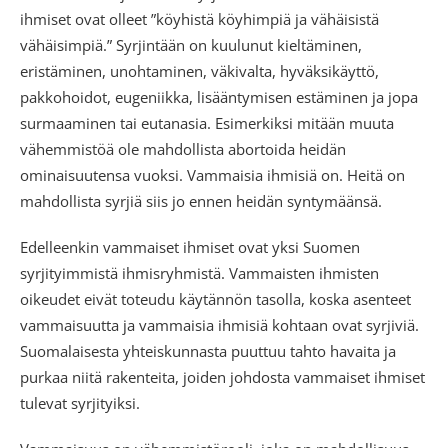
ihmiset ovat olleet ”köyhistä köyhimpiä ja vähäisistä
vähäisimpiä.” Syrjintään on kuulunut kieltäminen,
eristäminen, unohtaminen, väkivalta, hyväksikäyttö,
pakkohoidot, eugeniikka, lisääntymisen estäminen ja jopa
surmaaminen tai eutanasia. Esimerkiksi mitään muuta
vähemmistöä ole mahdollista abortoida heidän
ominaisuutensa vuoksi. Vammaisia ihmisiä on. Heitä on
mahdollista syrjiä siis jo ennen heidän syntymäänsä.
Edelleenkin vammaiset ihmiset ovat yksi Suomen
syrjityimmistä ihmisryhmistä. Vammaisten ihmisten
oikeudet eivät toteudu käytännön tasolla, koska asenteet
vammaisuutta ja vammaisia ihmisiä kohtaan ovat syrjiviä.
Suomalaisesta yhteiskunnasta puuttuu tahto havaita ja
purkaa niitä rakenteita, joiden johdosta vammaiset ihmiset
tulevat syrjityiksi.