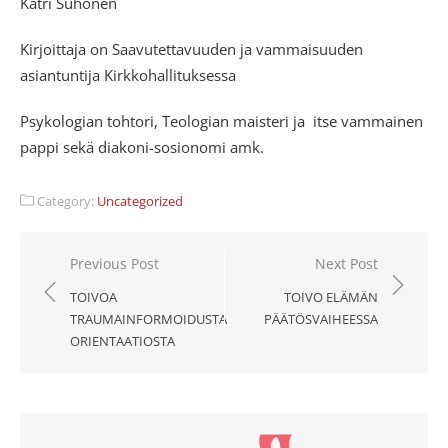
Katri Suhonen
Kirjoittaja on Saavutettavuuden ja vammaisuuden
asiantuntija Kirkkohallituksessa
Psykologian tohtori, Teologian maisteri ja itse vammainen
pappi sekä diakoni-sosionomi amk.
Category:
Uncategorized
Artikkelien
Previous Post
Next Post
selaus
TOIVOA
TOIVO ELÄMÄN
TRAUMAINFORMOIDUSTA
PÄÄTÖSVAIHEESSA
ORIENTAATIOSTA