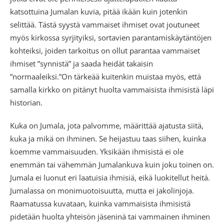
katsottuina Jumalan kuvia, pitää ikään kuin jotenkin
selittää. Tästä syystä vammaiset ihmiset ovat joutuneet
myös kirkossa syrjityiksi, sortavien parantamiskäytäntöjen
kohteiksi, joiden tarkoitus on ollut parantaa vammaiset
ihmiset ”synnistä” ja saada heidät takaisin
”normaaleiksi.”On tärkeää kuitenkin muistaa myös, että
samalla kirkko on pitänyt huolta vammaisista ihmisistä läpi
historian.
Kuka on Jumala, jota palvomme, määrittää ajatusta siitä,
kuka ja mikä on ihminen. Se heijastuu taas siihen, kuinka
koemme vammaisuuden. Yksikään ihmisistä ei ole
enemmän tai vähemmän Jumalankuva kuin joku toinen on.
Jumala ei luonut eri laatuisia ihmisiä, eikä luokitellut heitä.
Jumalassa on monimuotoisuutta, mutta ei jakolinjoja.
Raamatussa kuvataan, kuinka vammaisista ihmisistä
pidetään huolta yhteisön jäseninä tai vammainen ihminen