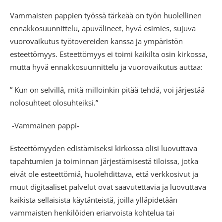
Vammaisten pappien työssä tärkeää on työn huolellinen
ennakkosuunnittelu, apuvälineet, hyvä esimies, sujuva
vuorovaikutus työtovereiden kanssa ja ympäristön
esteettömyys. Esteettömyys ei toimi kaikilta osin kirkossa,
mutta hyvä ennakkosuunnittelu ja vuorovaikutus auttaa:
” Kun on selvillä, mitä milloinkin pitää tehdä, voi järjestää
nolosuhteet olosuhteiksi.”
-Vammainen pappi-
Esteettömyyden edistämiseksi kirkossa olisi luovuttava
tapahtumien ja toiminnan järjestämisestä tiloissa, jotka
eivät ole esteettömiä, huolehdittava, että verkkosivut ja
muut digitaaliset palvelut ovat saavutettavia ja luovuttava
kaikista sellaisista käytänteistä, joilla ylläpidetään
vammaisten henkilöiden eriarvoista kohtelua tai