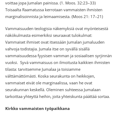
voittaa jopa Jumalan painissa. (1. Moos. 32:23–33)
Toisaalta Raamatussa kerrotaan vammaisten ihmisten
marginalisoinnista ja leimaamisesta. (Moos 21: 17–21)
Vammaisuuden teologisia näkemyksiä ovat myönteisestä
näkökulmasta esimerkiksi seuraavat tulokulmat:
Vammaiset ihmiset ovat itsessään Jumalan jumaluuden
vahvoja todistajia. Jumala itse on syvällä sisällä
vammaisuudessa fyysisen vamman ja sosiaalisen syrjinnän
vuoksi. Syvä vammaisuus on ilmoitusta kaikkien ihmisten
tilasta: tarvitsemme Jumalaa ja toisiamme
välttämättömästi. Koska seurakunta on heikkojen,
vammaiset eivät ole marginaalissa, vaan he ovat
seurakunnan keskellä. Oleminen suhteessa Jumalaan
tarkoittaa yhteyttä heihin, joita yhteiskunta päättää sortaa.
Kirkko vammaisten työpaikkana