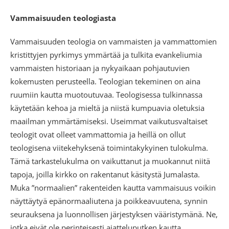
Vammaisuuden teologiasta
Vammaisuuden teologia on vammaisten ja vammattomien
kristittyjen pyrkimys ymmärtää ja tulkita evankeliumia
vammaisten historiaan ja nykyaikaan pohjautuvien
kokemusten perusteella. Teologian tekeminen on aina
ruumiin kautta muotoutuvaa. Teologisessa tulkinnassa
käytetään kehoa ja mieltä ja niistä kumpuavia oletuksia
maailman ymmärtämiseksi. Useimmat vaikutusvaltaiset
teologit ovat olleet vammattomia ja heillä on ollut
teologisena viitekehyksenä toimintakykyinen tulokulma.
Tämä tarkastelukulma on vaikuttanut ja muokannut niitä
tapoja, joilla kirkko on rakentanut käsitystä Jumalasta.
Muka ”normaalien” rakenteiden kautta vammaisuus voikin
näyttäytyä epänormaaliutena ja poikkeavuutena, synnin
seurauksena ja luonnollisen järjestyksen vääristymänä. Ne,
jotka eivät ole perinteisesti ajatteluputken kautta