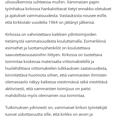
ulossulkemista suhteessa muihin. Vammaisen papin
työnhakua kirkossa hankaloittavat tietyt ennakko-oletukset
ja ajatukset vammaisuudesta. Vastauksista nousee esille,
että kirkkolaki vuodelta 1964 on jättänyt jälkensä.
Kirkossa on vahvistettava kaikkien ydintoimijoiden
tietämystä vammaisuudesta kouluttamalla. Esimerkkinä
esimiehet ja luottamushenkilöt on koulutettava
saavutettavuusasioihin liittyen. Kirkossa on tuotettava
toimintaa koskevaa materiaalia viittomakielellä ja
huolehdittava viittomakielen tulkkauksen saatavuudesta,
kiinnitettävä huomiota siihen, että vammaisten ihmisten
olemassaolo näkyy kaikessa viestinnässä sekä viestittävä
aktiivisesti, että vammaisten toimijuus on paitsi
mahdollista myös olennainen osa toimintaa.
Tutkimuksen ydinviesti on, vammaiset kirkon työntekijät
tuovat uskottavuutta sille, että kirkko on avoin ja