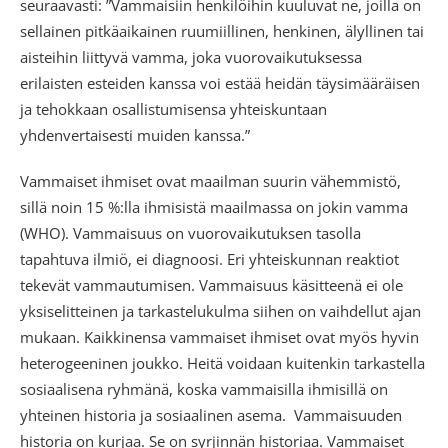
seuraavasti: ”Vammaisiin henkilöihin kuuluvat ne, joilla on
sellainen pitkäaikainen ruumiillinen, henkinen, älyllinen tai
aisteihin liittyvä vamma, joka vuorovaikutuksessa
erilaisten esteiden kanssa voi estää heidän täysimääräisen
ja tehokkaan osallistumisensa yhteiskuntaan
yhdenvertaisesti muiden kanssa.”
Vammaiset ihmiset ovat maailman suurin vähemmistö,
sillä noin 15 %:lla ihmisistä maailmassa on jokin vamma
(WHO). Vammaisuus on vuorovaikutuksen tasolla
tapahtuva ilmiö, ei diagnoosi. Eri yhteiskunnan reaktiot
tekevät vammautumisen. Vammaisuus käsitteenä ei ole
yksiselitteinen ja tarkastelukulma siihen on vaihdellut ajan
mukaan. Kaikkinensa vammaiset ihmiset ovat myös hyvin
heterogeeninen joukko. Heitä voidaan kuitenkin tarkastella
sosiaalisena ryhmänä, koska vammaisilla ihmisillä on
yhteinen historia ja sosiaalinen asema. Vammaisuuden
historia on kurjaa. Se on syrjinnän historiaa. Vammaiset