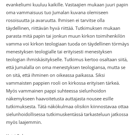
evankeliumi kuuluu kaikille. Vastaajien mukaan juuri papin
oma vammaisuus tuo Jumalan kuvana olemiseen
rosoisuutta ja avaruutta. Ihmisen ei tarvitse olla
täydellinen, riittävän hyvä riittää. Tutkimuksen mukaan
parasta mitä papin tai jonkun muun kirkon toimihenkilön
vamma voi kirkon teologiaan tuoda on täydellinen törmäys
menestyksen teologialle tai erityisesti menestyksen
teologian ihmiskäsitykselle. Tutkimus kertoo osaltaan siitä,
että Jumalalla on oma menestyksen teologiansa, mutta se
on sitä, että ihminen on oikeassa paikassa. Siksi
vammaisten pappien rooli on kirkossa erityisen tärkeä.
Myös vammainen pappi suhteessa sielunhoidon
näkemykseen haavoitetusta auttajasta nousee esille
tutkimuksesta. Tätä näkökulmaa olisikin kiinnostavaa ottaa
sielunhoidollisessa tutkimuskentässä tarkasteluun jatkossa
myös laajemmin.