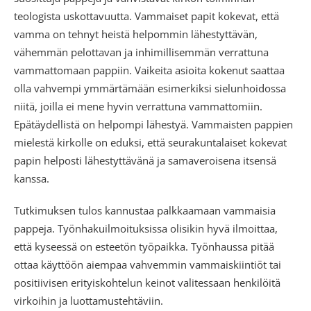
teologista uskottavuutta. Vammaiset papit kokevat, että
vamma on tehnyt heistä helpommin lähestyttävän,
vähemmän pelottavan ja inhimillisemmän verrattuna
vammattomaan pappiin. Vaikeita asioita kokenut saattaa
olla vahvempi ymmärtämään esimerkiksi sielunhoidossa
niitä, joilla ei mene hyvin verrattuna vammattomiin.
Epätäydellistä on helpompi lähestyä. Vammaisten pappien
mielestä kirkolle on eduksi, että seurakuntalaiset kokevat
papin helposti lähestyttävänä ja samaveroisena itsensä
kanssa.
Tutkimuksen tulos kannustaa palkkaamaan vammaisia
pappeja. Työnhakuilmoituksissa olisikin hyvä ilmoittaa,
että kyseessä on esteetön työpaikka. Työnhaussa pitää
ottaa käyttöön aiempaa vahvemmin vammaiskiintiöt tai
positiivisen erityiskohtelun keinot valitessaan henkilöitä
virkoihin ja luottamustehtäviin.