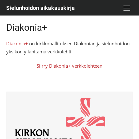
Skip
Sielunhoidon aikakauskirja
to
content
Diakonia+
Diakonia+
on kirkkohallituksen Diakonian ja sielunhoidon
yksikön ylläpitämä verkkolehti.
Siirry Diakonia+ verkkolehteen