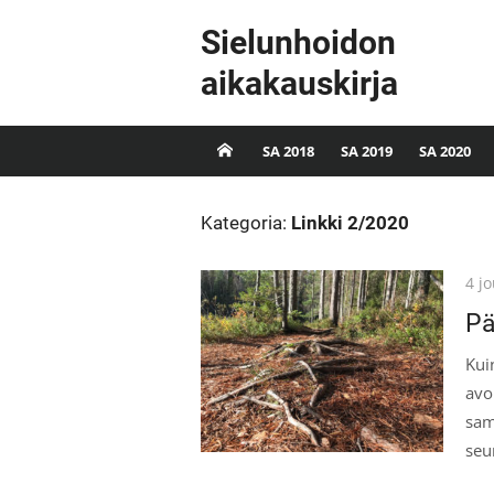
Skip
Sielunhoidon
to
content
aikakauskirja
SA 2018
SA 2019
SA 2020
Kategoria:
Linkki 2/2020
Pos
4 j
on
Pä
Kui
avo
sam
seu