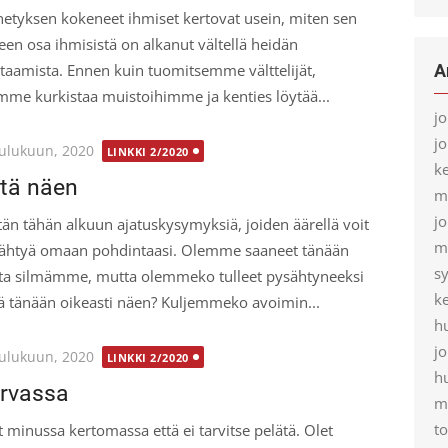
etyksen kokeneet ihmiset kertovat usein, miten sen
keen osa ihmisistä on alkanut vältellä heidän
A
taamista. Ennen kuin tuomitsemme välttelijät,
mme kurkistaa muistoihimme ja kenties löytää...
j
j
ted
oulukuun, 2020
LINKKI 2/2020
k
tä näen
m
j
tän tähän alkuun ajatuskysymyksiä, joiden äärellä voit
m
ähtyä omaan pohdintaasi. Olemme saaneet tänään
s
ta silmämme, mutta olemmeko tulleet pysähtyneeksi
k
ä tänään oikeasti näen? Kuljemmeko avoimin...
h
j
ted
oulukuun, 2020
LINKKI 2/2020
h
rvassa
m
t
t minussa kertomassa että ei tarvitse pelätä. Olet