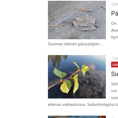
Pos
3 j
on
Pä
On 
Ava
kym
Suomea olevien päivystäjien...
Pos
1 j
on
SI
Si
Sie
voi
vuo
elämän vaikeuksissa. Sielunhoitajina to