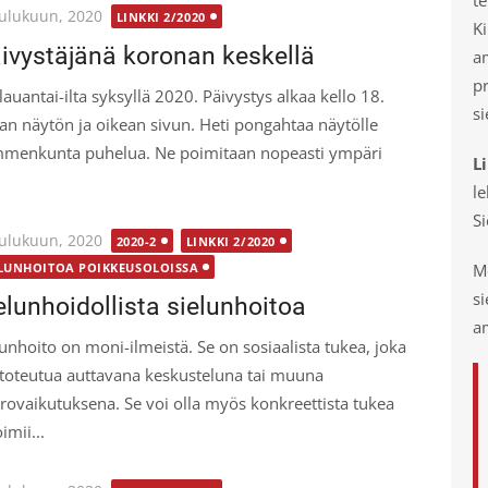
ted
oulukuun, 2020
LINKKI 2/2020
Ki
ivystäjänä koronan keskellä
a
p
lauantai-ilta syksyllä 2020. Päivystys alkaa kello 18.
si
an näytön ja oikean sivun. Heti pongahtaa näytölle
menkunta puhelua. Ne poimitaan nopeasti ympäri
L
le
S
ted
oulukuun, 2020
2020-2
LINKKI 2/2020
Mo
ELUNHOITOA POIKKEUSOLOISSA
s
elunhoidollista sielunhoitoa
am
lunhoito on moni-ilmeistä. Se on sosiaalista tukea, joka
 toteutua auttavana keskusteluna tai muuna
rovaikutuksena. Se voi olla myös konkreettista tukea
imii...