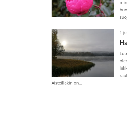
min
huo
suo
Pos
1 j
on
Ha
Luo
ole
lii
rau
Aisteillakin on...