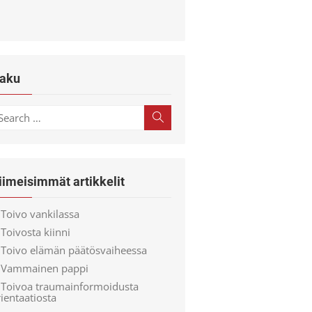
aku
earch
Search
r:
iimeisimmät artikkelit
Toivo vankilassa
Toivosta kiinni
Toivo elämän päätösvaiheessa
Vammainen pappi
Toivoa traumainformoidusta
ientaatiosta