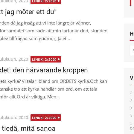
ted
oulukuun, 2020
LINKKI 2/2020
tt jag möter ett du”
nden då jag insåg att vi inte längre är vänner,
efonsamtalet som sade att min farfar är död, stunden
H
blev tillfrågad som gudmor, Ja:et...
S
fo
ted
oulukuun, 2020
LINKKI 2/2020
det: den närvarande kroppen
V
ets kyrka? Vi talar ibland om ORDETS kyrka.Och kan
kanske tro att kyrka handlar om ord, om att tala
för allt.Ord är viktiga. Men...
ted
oulukuun, 2020
LINKKI 2/2020
 tiedä, mitä sanoa
or