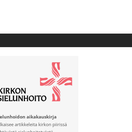
ielunhoidon aikakauskirja
lkaisee artikkeleita kirkon piirissä
htävästä sielunhoitotyöstä.