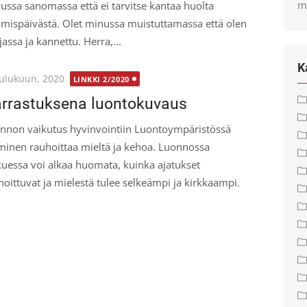
m
ussa sanomassa että ei tarvitse kantaa huolta
mispäivästä. Olet minussa muistuttamassa että olen
jassa ja kannettu. Herra,...
K
ted
oulukuun, 2020
LINKKI 2/2020
rrastuksena luontokuvaus
nnon vaikutus hyvinvointiin Luontoympäristössä
minen rauhoittaa mieltä ja kehoa. Luonnossa
kkuessa voi alkaa huomata, kuinka ajatukset
hoittuvat ja mielestä tulee selkeämpi ja kirkkaampi.