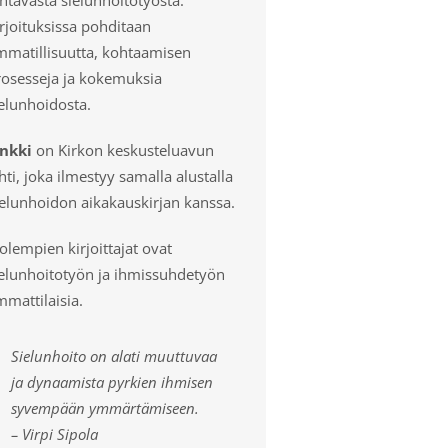
rjoituksissa pohditaan
mmatillisuutta, kohtaamisen
rosesseja ja kokemuksia
elunhoidosta.
inkki
on Kirkon keskusteluavun
hti, joka ilmestyy samalla alustalla
ielunhoidon aikakauskirjan kanssa.
lempien kirjoittajat ovat
ielunhoitotyön ja ihmissuhdetyön
mattilaisia.
Sielunhoito on alati muuttuvaa
ja dynaamista pyrkien ihmisen
syvempään ymmärtämiseen.
– Virpi Sipola