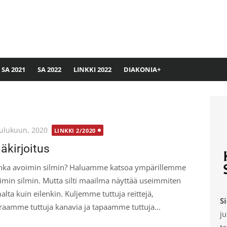
SA 2021
SA 2022
LINKKI 2022
DIAKONIA+
ted
oulukuun, 2020
LINKKI 2/2020
äkirjoitus
nka avoimin silmin? Haluamme katsoa ympärillemme
imin silmin. Mutta silti maailma näyttää useimmiten
alta kuin eilenkin. Kuljemme tuttuja reittejä,
S
raamme tuttuja kanavia ja tapaamme tuttuja...
ju
te