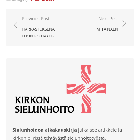
Artikkelien
Previous Post
Next Post
selaus
HARRASTUKSENA
MITÄ NÄEN
LUONTOKUVAUS
Sielunhoidon aikakauskirja
julkaisee artikkeleita
kirkon piirissä tehtävästä sielunhoitotyöstä.