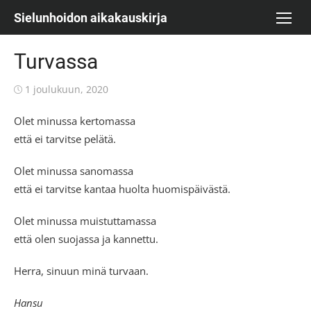
Skip
Sielunhoidon aikakauskirja
to
content
Turvassa
Posted
1 joulukuun, 2020
on
Olet minussa kertomassa
että ei tarvitse pelätä.
Olet minussa sanomassa
että ei tarvitse kantaa huolta huomispäivästä.
Olet minussa muistuttamassa
että olen suojassa ja kannettu.
Herra, sinuun minä turvaan.
Hansu