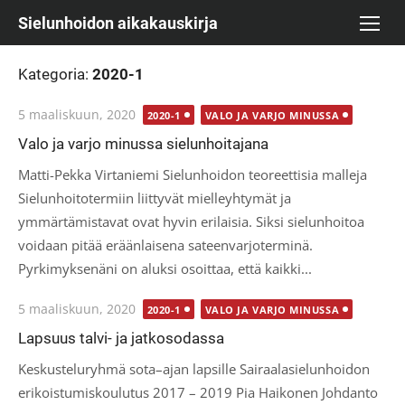
Skip
Sielunhoidon aikakauskirja
to
content
Kategoria:
2020-1
Posted
5 maaliskuun, 2020
2020-1
VALO JA VARJO MINUSSA
on
Valo ja varjo minussa sielunhoitajana
Matti-Pekka Virtaniemi Sielunhoidon teoreettisia malleja
Sielunhoitotermiin liittyvät mielleyhtymät ja
ymmärtämistavat ovat hyvin erilaisia. Siksi sielunhoitoa
voidaan pitää eräänlaisena sateenvarjoterminä.
Pyrkimyksenäni on aluksi osoittaa, että kaikki...
Posted
5 maaliskuun, 2020
2020-1
VALO JA VARJO MINUSSA
on
Lapsuus talvi- ja jatkosodassa
Keskusteluryhmä sota–ajan lapsille Sairaalasielunhoidon
erikoistumiskoulutus 2017 – 2019 Pia Haikonen Johdanto