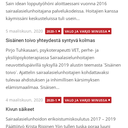
Sain idean lopputyöhöni aloittaessani vuonna 2016
sairaalasielunhoitajana palvelukodeissa. Hoitajien kanssa
käymissäni keskusteluissa tuli usein...
Posted
5 maaliskuun, 2020
2020-1
VALO JA VARJO MINUSSA
on
Sisäinen toivo yhteydestä syntyvä kolmas
Pirjo Tuhkasaari, psykoterapeutti VET, perhe- ja
yksilöpsykoterapiassa Sairaalasielunhoitajien
neuvottelupäivillä syksyllä 2019 alustin teemasta `Sisäinen
toivo´. Ajattelin sairaalasielunhoitajien kohdattavaksi
tulevaa ahdistuksen ja inhimillisen kärsimyksen
elämismaailmaa. Sisäisen...
Posted
4 maaliskuun, 2020
2020-1
VALO JA VARJO MINUSSA
on
Kivun säikeet
Sairaalasielunhoidon erikoistumiskoulutus 2017 – 2019
Päättötyö Krista Riipinen Yön tullen tuska poraa luuni