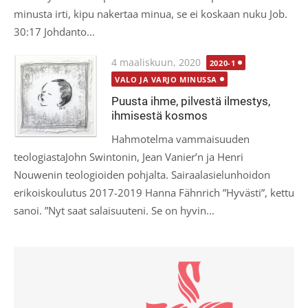
minusta irti, kipu nakertaa minua, se ei koskaan nuku Job.
30:17 Johdanto...
Posted
4 maaliskuun, 2020
2020-1
on
VALO JA VARJO MINUSSA
Puusta ihme, pilvestä ilmestys,
ihmisestä kosmos
Hahmotelma vammaisuuden
teologiastaJohn Swintonin, Jean Vanier’n ja Henri
Nouwenin teologioiden pohjalta. Sairaalasielunhoidon
erikoiskoulutus 2017-2019 Hanna Fähnrich ”Hyvästi”, kettu
sanoi. ”Nyt saat salaisuuteni. Se on hyvin...