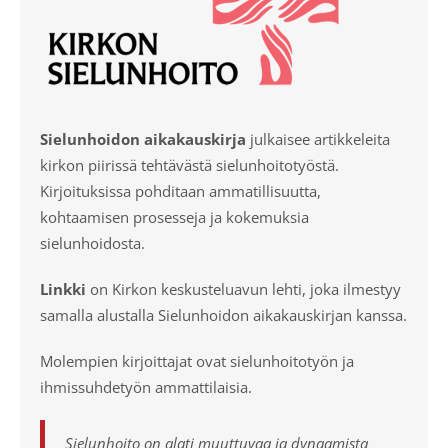
Sielunhoidon aikakauskirja
julkaisee artikkeleita
kirkon piirissä tehtävästä sielunhoitotyöstä.
Kirjoituksissa pohditaan ammatillisuutta,
kohtaamisen prosesseja ja kokemuksia
sielunhoidosta.
Linkki
on Kirkon keskusteluavun lehti, joka ilmestyy
samalla alustalla Sielunhoidon aikakauskirjan kanssa.
Molempien kirjoittajat ovat sielunhoitotyön ja
ihmissuhdetyön ammattilaisia.
Sielunhoito on alati muuttuvaa ja dynaamista