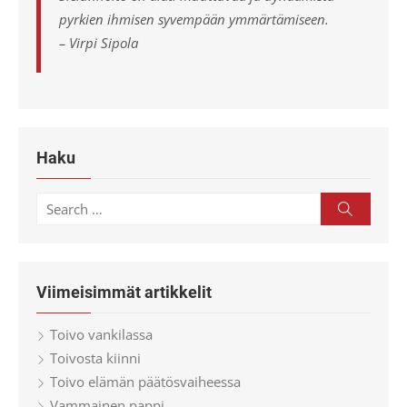
pyrkien ihmisen syvempään ymmärtämiseen.
– Virpi Sipola
Haku
Search
Search
for:
Viimeisimmät artikkelit
Toivo vankilassa
Toivosta kiinni
Toivo elämän päätösvaiheessa
Vammainen pappi