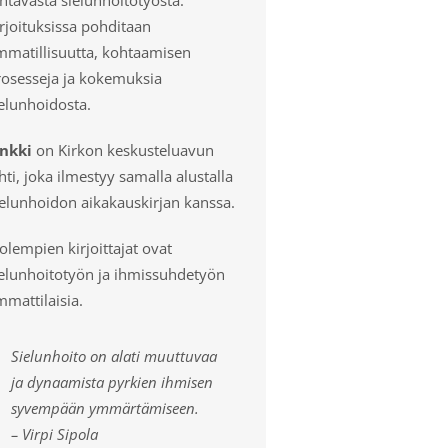
rjoituksissa pohditaan
mmatillisuutta, kohtaamisen
rosesseja ja kokemuksia
elunhoidosta.
inkki
on Kirkon keskusteluavun
hti, joka ilmestyy samalla alustalla
ielunhoidon aikakauskirjan kanssa.
lempien kirjoittajat ovat
ielunhoitotyön ja ihmissuhdetyön
mattilaisia.
Sielunhoito on alati muuttuvaa
ja dynaamista pyrkien ihmisen
syvempään ymmärtämiseen.
– Virpi Sipola