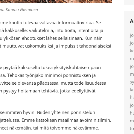
va: Kimmo Nieminen
A
emme kautta tulevaa valtavaa informaatiovirtaa. Se
ä kakkoselle: vaikutelmia, intuitioita, intentioita ja
j
u ykkösen ehdotukset lähes sellaisinaan. Kun näin
j
 muuttuvat uskomuksiksi ja impulssit tahdonalaiseksi
k
m
j
 se pyytää kakkoselta tukea yksityiskohtaisempaan
m
ssa. Tehokas työnjako minimoi ponnistuksen ja
s
uvittelee olevansa pääosassa, mutta todellisuudessa
k
 pystyy hoitamaan tehtäviä, jotka edellyttävät
h
j
useimmiten hyvin. Niiden yhteinen ponnistelun
h
 ajattelussa. Emme katsokaan maailmaa avoimin silmin,
m
neet näkemään, tai mitä toivomme näkevämme.
t