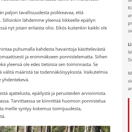
Ki
vän paljon tavallisuudesta poikkeavaa, että
a
lloinkin lähdemme yleensä liikkeelle epäilyn
p
sä nyt jotain erilaista olisi. Eikös kuitenkin kaikki ole
si
L
mintaa puhumalla kahdesta havaintoja käsittelevästä
le
utomaattisesti ja enimmäkseen ponnistelematta. Siihen
S
kä yleensä ole edes tietoisia sen toiminnasta. Se
kä välitä määristä tai todennäköisyyksistä. Vaikutelmia
Mo
le yhdentekevä.
s
am
estä ajattelusta, epäilystä ja perusteiden arvioinnista.
ilassa. Tarvittaessa se kiinnittää huomion ponnistelua
tta meille syntyy kokemus toimijuudesta,
tä.