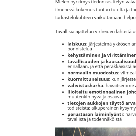
Mielen pyrkimys tiedonkäsittelyn vaivat
ilmenevä kokemus tuntuu tutulta ja todel
tarkastelukohteen vaikuttamaan helpolt
Tavallisia ajattelun virheiden lähteitä o
laiskuus
: järjestelmä ykkösen arv
ponnistelua
kehystäminen ja virittämine
tavallisuuden ja kausaalisuu
ennallaan, ja että peräkkäisistä 
normaalin muodostus
: viimea
kuormittuneisuus
: kun järjes
vahvistusharha
: havaitsemme a
liioiteltu emotionaalinen j
muutenkin hyvä ja osaava
tietojen aukkojen täyttö arva
todisteista; alkuperäinen kysym
perustason laiminlyönti
: harv
tavallista ja todennäköistä