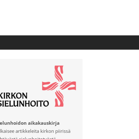
ielunhoidon aikakauskirja
lkaisee artikkeleita kirkon piirissä
htävästä sielunhoitotyöstä.