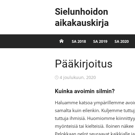
Skip
Sielunhoidon
to
content
aikakauskirja
SA 2018
SA 2019
SA 2020
Pääkirjoitus
Posted
4 joulukuun, 2020
on
Kuinka avoimin silmin?
Haluamme katsoa ympärillemme avoimi
samalta kuin eilenkin. Kuljemme tuttu
tuttuja ihmisiä. Huomiomme kiinnittyy ta
myönteisiä tai kielteisiä. Iloinen näke
Pelokkaan pelot seuraavat kaikkialle 