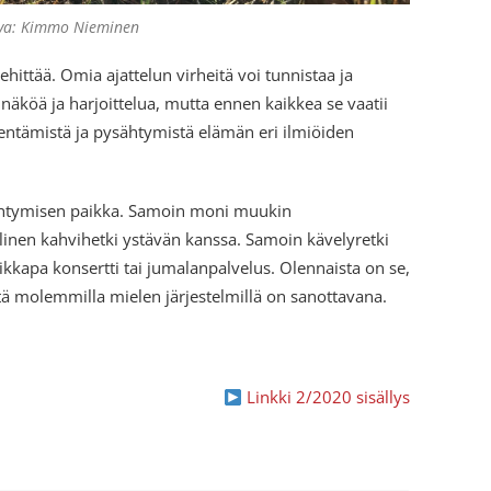
va: Kimmo Nieminen
hittää. Omia ajattelun virheitä voi tunnistaa ja
näköä ja harjoittelua, mutta ennen kaikkea se vaatii
vähentämistä ja pysähtymistä elämän eri ilmiöiden
ysähtymisen paikka. Samoin moni muukin
llinen kahvihetki ystävän kanssa. Samoin kävelyretki
vaikkapa konsertti tai jumalanpalvelus. Olennaista on se,
itä molemmilla mielen järjestelmillä on sanottavana.
Linkki 2/2020 sisällys