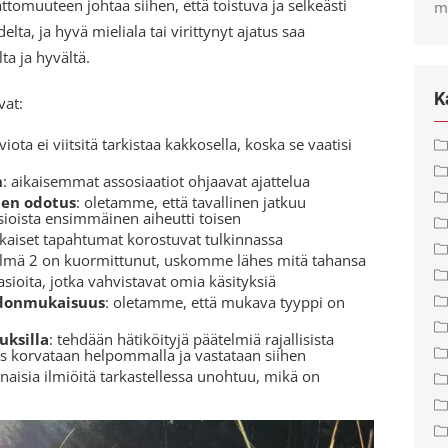
tomuuteen johtaa siihen, että toistuva ja selkeästi
m
ta, ja hyvä mieliala tai virittynyt ajatus saa
a ja hyvältä.
K
vat:
iota ei viitsitä tarkistaa kakkosella, koska se vaatisi
n
: aikaisemmat assosiaatiot ohjaavat ajattelua
den odotus
: oletamme, että tavallinen jatkuu
asioista ensimmäinen aiheutti toisen
ikaiset tapahtumat korostuvat tulkinnassa
telmä 2 on kuormittunut, uskomme lähes mitä tahansa
sioita, jotka vahvistavat omia käsityksiä
ohdonmukaisuus
: oletamme, että mukava tyyppi on
uksilla
: tehdään hätiköityjä päätelmiä rajallisista
ys korvataan helpommalla ja vastataan siihen
inaisia ilmiöitä tarkastellessa unohtuu, mikä on