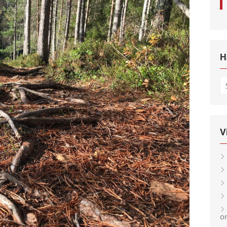
H
S
fo
V
or