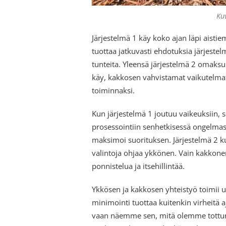
Ku
Järjestelmä 1 käy koko ajan läpi aisti
tuottaa jatkuvasti ehdotuksia järjestelm
tunteita. Yleensä järjestelmä 2 omaksu
käy, kakkosen vahvistamat vaikutelmat
toiminnaksi.
Kun järjestelmä 1 joutuu vaikeuksiin,
prosessointiin senhetkisessä ongelma
maksimoi suorituksen. Järjestelmä 2 k
valintoja ohjaa ykkönen. Vain kakkonen
ponnistelua ja itsehillintää.
Ykkösen ja kakkosen yhteistyö toimii 
minimointi tuottaa kuitenkin virheitä
vaan näemme sen, mitä olemme tottu