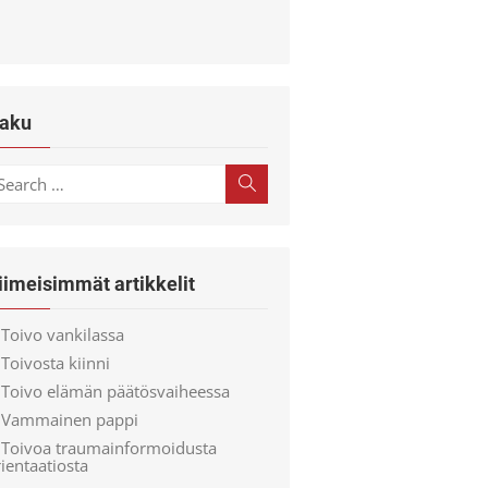
aku
earch
Search
r:
iimeisimmät artikkelit
Toivo vankilassa
Toivosta kiinni
Toivo elämän päätösvaiheessa
Vammainen pappi
Toivoa traumainformoidusta
ientaatiosta