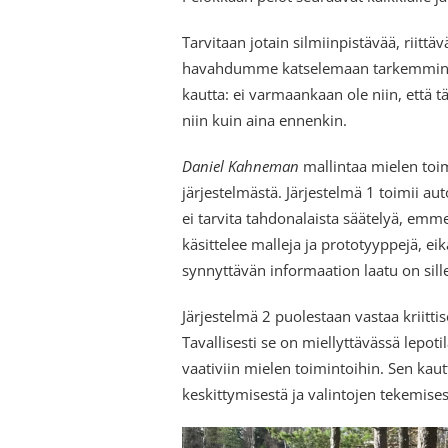
Tarvitaan jotain silmiinpistävää, riittä
havahdumme katselemaan tarkemmin. Si
kautta: ei varmaankaan ole niin, että täs
niin kuin aina ennenkin.
Daniel Kahneman
mallintaa mielen toi
järjestelmästä. Järjestelmä 1 toimii a
ei tarvita tahdonalaista säätelyä, emme
käsittelee malleja ja prototyyppejä, ei
synnyttävän informaation laatu on sil
Järjestelmä 2 puolestaan vastaa kriittis
Tavallisesti se on miellyttävässä lepot
vaativiin mielen toimintoihin. Sen kau
keskittymisestä ja valintojen tekemises