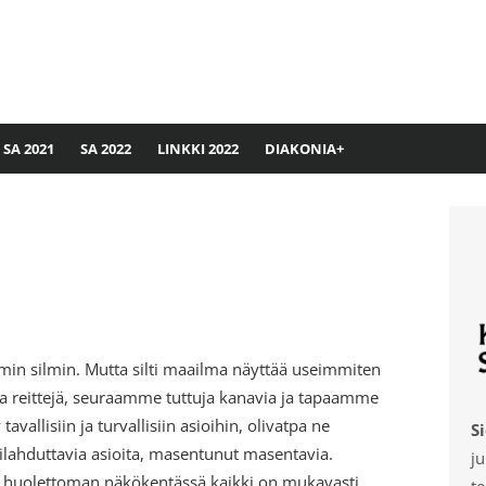
SA 2021
SA 2022
LINKKI 2022
DIAKONIA+
n silmin. Mutta silti maailma näyttää useimmiten
ja reittejä, seuraamme tuttuja kanavia ja tapaamme
vallisiin ja turvallisiin asioihin, olivatpa ne
S
e ilahduttavia asioita, masentunut masentavia.
ju
ja huolettoman näkökentässä kaikki on mukavasti.
te