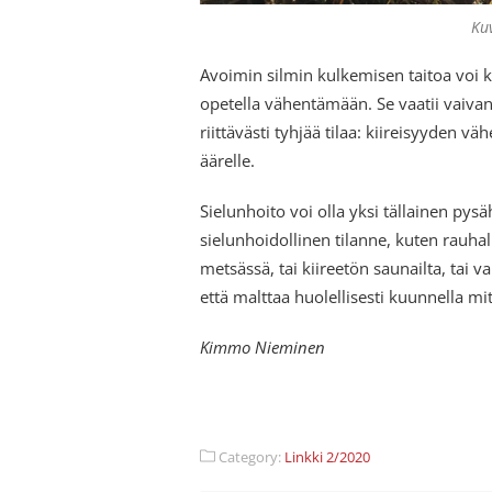
Ku
Avoimin silmin kulkemisen taitoa voi ke
opetella vähentämään. Se vaatii vaivan
riittävästi tyhjää tilaa: kiireisyyden 
äärelle.
Sielunhoito voi olla yksi tällainen p
sielunhoidollinen tilanne, kuten rauha
metsässä, tai kiireetön saunailta, tai 
että malttaa huolellisesti kuunnella m
Kimmo Nieminen
Category:
Linkki 2/2020