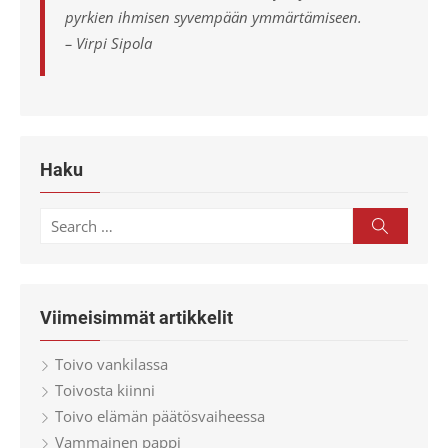
pyrkien ihmisen syvempään ymmärtämiseen.
– Virpi Sipola
Haku
Search
Search
for:
Viimeisimmät artikkelit
Toivo vankilassa
Toivosta kiinni
Toivo elämän päätösvaiheessa
Vammainen pappi