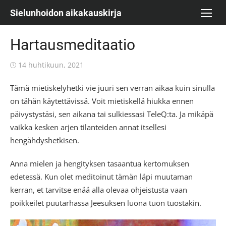
Skip
Sielunhoidon aikakauskirja
to
content
Hartausmeditaatio
Posted
14 huhtikuun, 2021
on
Tämä mietiskelyhetki vie juuri sen verran aikaa kuin sinulla
on tähän käytettävissä. Voit mietiskellä hiukka ennen
päivystystäsi, sen aikana tai sulkiessasi TeleQ:ta. Ja mikäpä
vaikka kesken arjen tilanteiden annat itsellesi
hengähdyshetkisen.
Anna mielen ja hengityksen tasaantua kertomuksen
edetessä. Kun olet meditoinut tämän läpi muutaman
kerran, et tarvitse enää alla olevaa ohjeistusta vaan
poikkeilet puutarhassa Jeesuksen luona tuon tuostakin.