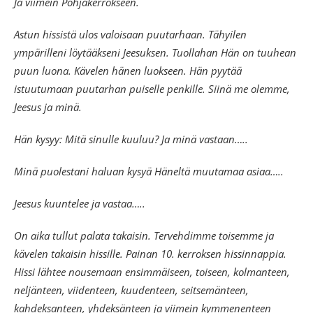
Ja viimein Pohjakerrokseen.
Astun hissistä ulos valoisaan puutarhaan. Tähyilen
ympärilleni löytääkseni Jeesuksen. Tuollahan Hän on tuuhean
puun luona. Kävelen hänen luokseen. Hän pyytää
istuutumaan puutarhan puiselle penkille. Siinä me olemme,
Jeesus ja minä.
Hän kysyy: Mitä sinulle kuuluu? Ja minä vastaan…..
Minä puolestani haluan kysyä Häneltä muutamaa asiaa…..
Jeesus kuuntelee ja vastaa…..
On aika tullut palata takaisin. Tervehdimme toisemme ja
kävelen takaisin hissille. Painan 10. kerroksen hissinnappia.
Hissi lähtee nousemaan ensimmäiseen, toiseen, kolmanteen,
neljänteen, viidenteen, kuudenteen, seitsemänteen,
kahdeksanteen, yhdeksänteen ja viimein kymmenenteen