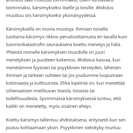
toiminnaksi, kärsimykseksi itselle ja toisille. Ahdistus
muuttuu siis kärsimykseksi yksinäisyydessä.
Kärsimyksellä on monia muotoja. Ihmisen toiselle
tuottama kärsimys rikkoo perusluottamusta eri tavalla kuin
luonnonkatastrofin seurauksena koettu menetys ja hätä.
Yhteistä monelle kärsimyksen muodolle on juuri
menetyksen ja puutteen kokemus. Ahdistus kasvaa, kun
menetämme fyysisen tai psyykkisen terveyden, läheisen
ihmisen ja tärkeän suhteen tai jos joudumme luopumaan
kotimaasta ja kulttuurista. Ehkä kipeintä on, kun menettää
siihenastisen mielikuvan itsestä, toisesta tai
todellisuudesta. Syvimmässä kärsimyksessä tuntuu, että
kaikki on menetetty, myös sisäinen eheys.
Koettu kärsimys tallentuu ahdistuksena, erityisesti kun sen
joutuu kohtaamaan yksin. Psyykkinen sietokyky murtuu