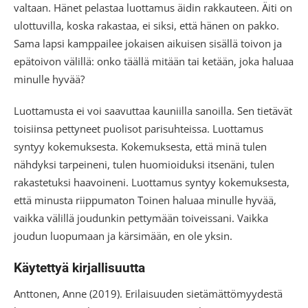
valtaan. Hänet pelastaa luottamus äidin rakkauteen. Äiti on
ulottuvilla, koska rakastaa, ei siksi, että hänen on pakko.
Sama lapsi kamppailee jokaisen aikuisen sisällä toivon ja
epätoivon välillä: onko täällä mitään tai ketään, joka haluaa
minulle hyvää?
Luottamusta ei voi saavuttaa kauniilla sanoilla. Sen tietävät
toisiinsa pettyneet puolisot parisuhteissa. Luottamus
syntyy kokemuksesta. Kokemuksesta, että minä tulen
nähdyksi tarpeineni, tulen huomioiduksi itsenäni, tulen
rakastetuksi haavoineni. Luottamus syntyy kokemuksesta,
että minusta riippumaton Toinen haluaa minulle hyvää,
vaikka välillä joudunkin pettymään toiveissani. Vaikka
joudun luopumaan ja kärsimään, en ole yksin.
Käytettyä kirjallisuutta
Anttonen, Anne (2019). Erilaisuuden sietämättömyydestä