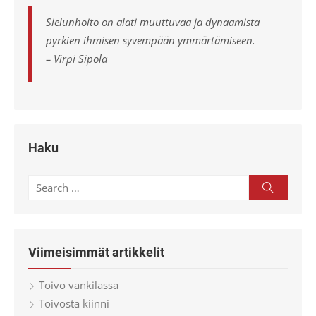
Sielunhoito on alati muuttuvaa ja dynaamista
pyrkien ihmisen syvempään ymmärtämiseen.
– Virpi Sipola
Haku
Search
Search
for:
Viimeisimmät artikkelit
Toivo vankilassa
Toivosta kiinni