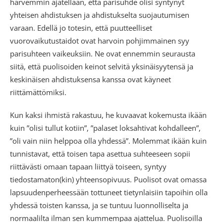
harvemmin ajatellaan, että parisuhde olisi syntynyt
yhteisen ahdistuksen ja ahdistukselta suojautumisen
varaan. Edellä jo totesin, että puutteelliset
vuorovaikutustaidot ovat harvoin pohjimmainen syy
parisuhteen vaikeuksiin. Ne ovat ennemmin seurausta
siitä, että puolisoiden keinot selvitä yksinäisyytensä ja
keskinäisen ahdistuksensa kanssa ovat käyneet
riittämättömiksi.
Kun kaksi ihmistä rakastuu, he kuvaavat kokemusta ikään
kuin ”olisi tullut kotiin”, ”palaset loksahtivat kohdalleen”,
”oli vain niin helppoa olla yhdessä”. Molemmat ikään kuin
tunnistavat, että toisen tapa asettua suhteeseen sopii
riittävästi omaan tapaan liittyä toiseen, syntyy
tiedostamaton(kin) yhteensopivuus. Puolisot ovat omassa
lapsuudenperheessään tottuneet tietynlaisiin tapoihin olla
yhdessä toisten kanssa, ja se tuntuu luonnolliselta ja
normaalilta ilman sen kummempaa ajattelua. Puolisoilla