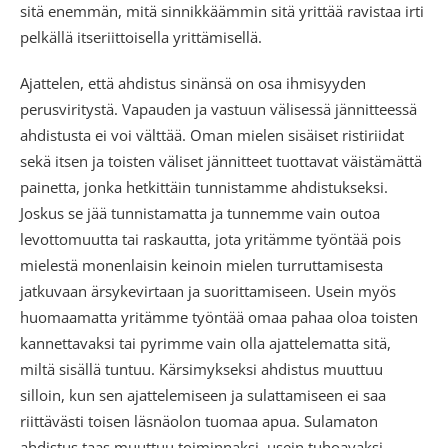
sitä enemmän, mitä sinnikkäämmin sitä yrittää ravistaa irti
pelkällä itseriittoisella yrittämisellä.
Ajattelen, että ahdistus sinänsä on osa ihmisyyden
perusviritystä. Vapauden ja vastuun välisessä jännitteessä
ahdistusta ei voi välttää. Oman mielen sisäiset ristiriidat
sekä itsen ja toisten väliset jännitteet tuottavat väistämättä
painetta, jonka hetkittäin tunnistamme ahdistukseksi.
Joskus se jää tunnistamatta ja tunnemme vain outoa
levottomuutta tai raskautta, jota yritämme työntää pois
mielestä monenlaisin keinoin mielen turruttamisesta
jatkuvaan ärsykevirtaan ja suorittamiseen. Usein myös
huomaamatta yritämme työntää omaa pahaa oloa toisten
kannettavaksi tai pyrimme vain olla ajattelematta sitä,
miltä sisällä tuntuu. Kärsimykseksi ahdistus muuttuu
silloin, kun sen ajattelemiseen ja sulattamiseen ei saa
riittävästi toisen läsnäolon tuomaa apua. Sulamaton
ahdistus taas muuttuu toiminnaksi, usein tuhoavaksi