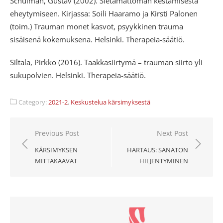
Schulman, Gustav (2002). Sietämättömän kestämisestä
eheytymiseen. Kirjassa: Soili Haaramo ja Kirsti Palonen
(toim.) Trauman monet kasvot, psyykkinen trauma
sisäisenä kokemuksena. Helsinki. Therapeia-säätiö.
Siltala, Pirkko (2016). Taakkasiirtymä – trauman siirto yli
sukupolvien. Helsinki. Therapeia-säätiö.
Category:
2021-2
,
Keskustelua kärsimyksestä
Artikkelien
Previous Post
Next Post
selaus
KÄRSIMYKSEN
HARTAUS: SANATON
MITTAKAAVAT
HILJENTYMINEN