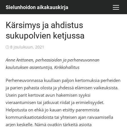
Skip
Sielunhoidon aikakauskirja
to
content
Kärsimys ja ahdistus
sukupolvien ketjussa
Posted
8 joulukuun, 2021
on
Anne Anttonen, perheasioiden ja perheneuvonnan
koulutuksen asiantuntija, Kirkkohallitus
Perheneuvonnassa kuullaan paljon kertomuksia perheiden
ja parien pahasta olosta ja yhdessä elämisen vaikeuksista.
Usein parit kertovat avun hakemisen syyksi
vieraantumisen tai jatkuvat riidat ja erimielisyydet.
Helpotusta on ehkä jo kauan etsitty paremmista
kommunikaatiotaidoista tai yhteisen ajan raivaamisella
arjen keskelle. Nämä ovatkin tärkeitä asioita