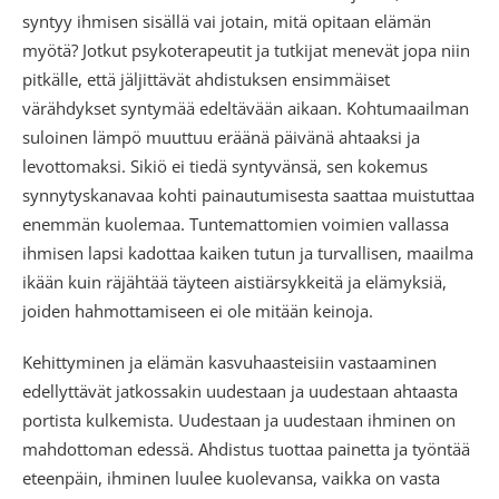
syntyy ihmisen sisällä vai jotain, mitä opitaan elämän
myötä? Jotkut psykoterapeutit ja tutkijat menevät jopa niin
pitkälle, että jäljittävät ahdistuksen ensimmäiset
värähdykset syntymää edeltävään aikaan. Kohtumaailman
suloinen lämpö muuttuu eräänä päivänä ahtaaksi ja
levottomaksi. Sikiö ei tiedä syntyvänsä, sen kokemus
synnytyskanavaa kohti painautumisesta saattaa muistuttaa
enemmän kuolemaa. Tuntemattomien voimien vallassa
ihmisen lapsi kadottaa kaiken tutun ja turvallisen, maailma
ikään kuin räjähtää täyteen aistiärsykkeitä ja elämyksiä,
joiden hahmottamiseen ei ole mitään keinoja.
Kehittyminen ja elämän kasvuhaasteisiin vastaaminen
edellyttävät jatkossakin uudestaan ja uudestaan ahtaasta
portista kulkemista. Uudestaan ja uudestaan ihminen on
mahdottoman edessä. Ahdistus tuottaa painetta ja työntää
eteenpäin, ihminen luulee kuolevansa, vaikka on vasta