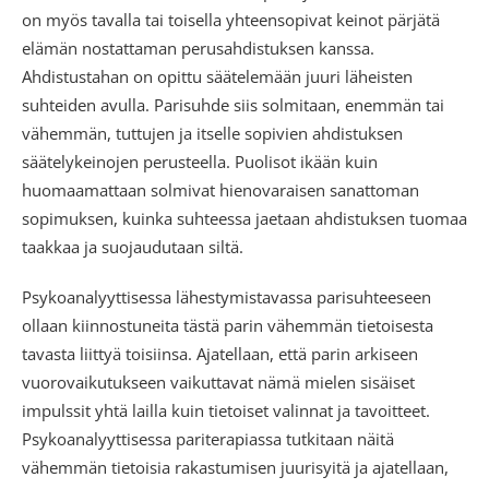
on myös tavalla tai toisella yhteensopivat keinot pärjätä
elämän nostattaman perusahdistuksen kanssa.
Ahdistustahan on opittu säätelemään juuri läheisten
suhteiden avulla. Parisuhde siis solmitaan, enemmän tai
vähemmän, tuttujen ja itselle sopivien ahdistuksen
säätelykeinojen perusteella. Puolisot ikään kuin
huomaamattaan solmivat hienovaraisen sanattoman
sopimuksen, kuinka suhteessa jaetaan ahdistuksen tuomaa
taakkaa ja suojaudutaan siltä.
Psykoanalyyttisessa lähestymistavassa parisuhteeseen
ollaan kiinnostuneita tästä parin vähemmän tietoisesta
tavasta liittyä toisiinsa. Ajatellaan, että parin arkiseen
vuorovaikutukseen vaikuttavat nämä mielen sisäiset
impulssit yhtä lailla kuin tietoiset valinnat ja tavoitteet.
Psykoanalyyttisessa pariterapiassa tutkitaan näitä
vähemmän tietoisia rakastumisen juurisyitä ja ajatellaan,