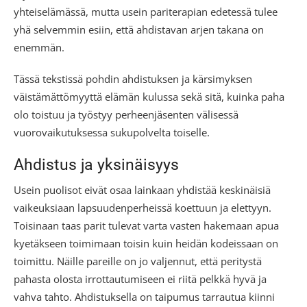
yhteiselämässä, mutta usein pariterapian edetessä tulee
yhä selvemmin esiin, että ahdistavan arjen takana on
enemmän.
Tässä tekstissä pohdin ahdistuksen ja kärsimyksen
väistämättömyyttä elämän kulussa sekä sitä, kuinka paha
olo toistuu ja työstyy perheenjäsenten välisessä
vuorovaikutuksessa sukupolvelta toiselle.
Ahdistus ja yksinäisyys
Usein puolisot eivät osaa lainkaan yhdistää keskinäisiä
vaikeuksiaan lapsuudenperheissä koettuun ja elettyyn.
Toisinaan taas parit tulevat varta vasten hakemaan apua
kyetäkseen toimimaan toisin kuin heidän kodeissaan on
toimittu. Näille pareille on jo valjennut, että peritystä
pahasta olosta irrottautumiseen ei riitä pelkkä hyvä ja
vahva tahto. Ahdistuksella on taipumus tarrautua kiinni