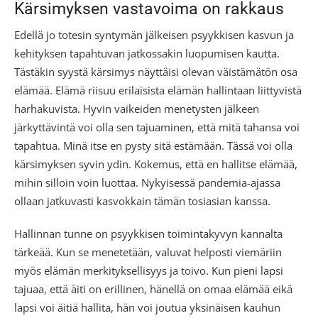
Kärsimyksen vastavoima on rakkaus
Edellä jo totesin syntymän jälkeisen psyykkisen kasvun ja
kehityksen tapahtuvan jatkossakin luopumisen kautta.
Tästäkin syystä kärsimys näyttäisi olevan väistämätön osa
elämää. Elämä riisuu erilaisista elämän hallintaan liittyvistä
harhakuvista. Hyvin vaikeiden menetysten jälkeen
järkyttävintä voi olla sen tajuaminen, että mitä tahansa voi
tapahtua. Minä itse en pysty sitä estämään. Tässä voi olla
kärsimyksen syvin ydin. Kokemus, että en hallitse elämää,
mihin silloin voin luottaa. Nykyisessä pandemia-ajassa
ollaan jatkuvasti kasvokkain tämän tosiasian kanssa.
Hallinnan tunne on psyykkisen toimintakyvyn kannalta
tärkeää. Kun se menetetään, valuvat helposti viemäriin
myös elämän merkityksellisyys ja toivo. Kun pieni lapsi
tajuaa, että äiti on erillinen, hänellä on omaa elämää eikä
lapsi voi äitiä hallita, hän voi joutua yksinäisen kauhun