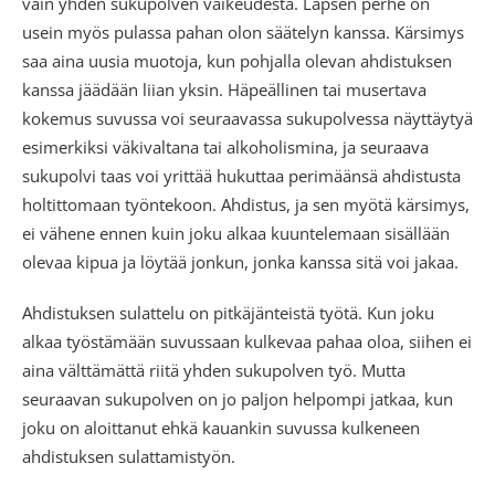
vain yhden sukupolven vaikeudesta. Lapsen perhe on
usein myös pulassa pahan olon säätelyn kanssa. Kärsimys
saa aina uusia muotoja, kun pohjalla olevan ahdistuksen
kanssa jäädään liian yksin. Häpeällinen tai musertava
kokemus suvussa voi seuraavassa sukupolvessa näyttäytyä
esimerkiksi väkivaltana tai alkoholismina, ja seuraava
sukupolvi taas voi yrittää hukuttaa perimäänsä ahdistusta
holtittomaan työntekoon. Ahdistus, ja sen myötä kärsimys,
ei vähene ennen kuin joku alkaa kuuntelemaan sisällään
olevaa kipua ja löytää jonkun, jonka kanssa sitä voi jakaa.
Ahdistuksen sulattelu on pitkäjänteistä työtä. Kun joku
alkaa työstämään suvussaan kulkevaa pahaa oloa, siihen ei
aina välttämättä riitä yhden sukupolven työ. Mutta
seuraavan sukupolven on jo paljon helpompi jatkaa, kun
joku on aloittanut ehkä kauankin suvussa kulkeneen
ahdistuksen sulattamistyön.