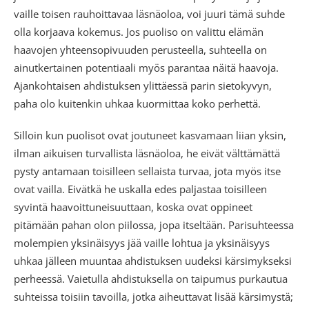
vaille toisen rauhoittavaa läsnäoloa, voi juuri tämä suhde
olla korjaava kokemus. Jos puoliso on valittu elämän
haavojen yhteensopivuuden perusteella, suhteella on
ainutkertainen potentiaali myös parantaa näitä haavoja.
Ajankohtaisen ahdistuksen ylittäessä parin sietokyvyn,
paha olo kuitenkin uhkaa kuormittaa koko perhettä.
Silloin kun puolisot ovat joutuneet kasvamaan liian yksin,
ilman aikuisen turvallista läsnäoloa, he eivät välttämättä
pysty antamaan toisilleen sellaista turvaa, jota myös itse
ovat vailla. Eivätkä he uskalla edes paljastaa toisilleen
syvintä haavoittuneisuuttaan, koska ovat oppineet
pitämään pahan olon piilossa, jopa itseltään. Parisuhteessa
molempien yksinäisyys jää vaille lohtua ja yksinäisyys
uhkaa jälleen muuntaa ahdistuksen uudeksi kärsimykseksi
perheessä. Vaietulla ahdistuksella on taipumus purkautua
suhteissa toisiin tavoilla, jotka aiheuttavat lisää kärsimystä;