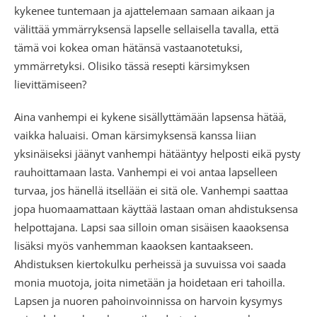
kykenee tuntemaan ja ajattelemaan samaan aikaan ja
välittää ymmärryksensä lapselle sellaisella tavalla, että
tämä voi kokea oman hätänsä vastaanotetuksi,
ymmärretyksi. Olisiko tässä resepti kärsimyksen
lievittämiseen?
Aina vanhempi ei kykene sisällyttämään lapsensa hätää,
vaikka haluaisi. Oman kärsimyksensä kanssa liian
yksinäiseksi jäänyt vanhempi hätääntyy helposti eikä pysty
rauhoittamaan lasta. Vanhempi ei voi antaa lapselleen
turvaa, jos hänellä itsellään ei sitä ole. Vanhempi saattaa
jopa huomaamattaan käyttää lastaan oman ahdistuksensa
helpottajana. Lapsi saa silloin oman sisäisen kaaoksensa
lisäksi myös vanhemman kaaoksen kantaakseen.
Ahdistuksen kiertokulku perheissä ja suvuissa voi saada
monia muotoja, joita nimetään ja hoidetaan eri tahoilla.
Lapsen ja nuoren pahoinvoinnissa on harvoin kysymys