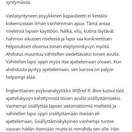
syntymässä.
Vastasyntyneen psyykkinen kapasiteetti ei kestäisi
kokemustaan ilman vanhemman apua. Tämä antaa
mielensä lapsen käyttöön. Nälkä, vilu, kutina löytävät
hahmon aikuisen mielessä ja lapsi saa konkreettisen
helpotuksen oloonsa toisen eläytymiskyvyn myötä.
Ahdistus muuntuu vähitellen siedettäväksi toisen avulla.
Vähitellen lapsi oppii myös itse ajattelemaan oloaan. Kun
ahdistusta pystyy ajattelemaan, sen kanssa on paljon
helpompi elää.
Englantilainen psykoanalyytikko
Wilfred R. Bion
kutsui tätä
ajattelukyvyn kehittymistä toisen avulla sisällyttämiseksi.
Vanhempi sisällyttää lapsen sietämättömiä mielteitä ja
vähitellen lapsi oppii sisällyttämään itseään eli
ajattelemaan. Sisällyttämiskykyinen vanhempi tuntee
vauvan hädän itsessään mutta ei romahda sen alle. Hän