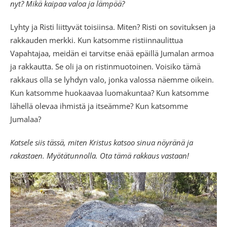
nyt? Mikä kaipaa valoa ja lämpöä?
Lyhty ja Risti liittyvät toisiinsa. Miten? Risti on sovituksen ja
rakkauden merkki. Kun katsomme ristiinnaulittua
Vapahtajaa, meidän ei tarvitse enää epäillä Jumalan armoa
ja rakkautta. Se oli ja on ristinmuotoinen. Voisiko tämä
rakkaus olla se lyhdyn valo, jonka valossa näemme oikein.
Kun katsomme huokaavaa luomakuntaa? Kun katsomme
lähellä olevaa ihmistä ja itseämme? Kun katsomme
Jumalaa?
Katsele siis tässä, miten Kristus katsoo sinua nöyränä ja
rakastaen. Myötätunnolla. Ota tämä rakkaus vastaan!