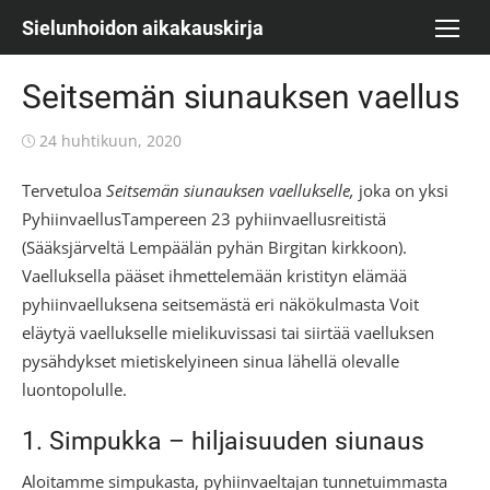
Skip
Sielunhoidon aikakauskirja
to
content
Seitsemän siunauksen vaellus
Posted
24 huhtikuun, 2020
on
Tervetuloa
Seitsemän siunauksen vaellukselle,
joka on yksi
PyhiinvaellusTampereen 23 pyhiinvaellusreitistä
(Sääksjärveltä Lempäälän pyhän Birgitan kirkkoon).
Vaelluksella pääset ihmettelemään kristityn elämää
pyhiinvaelluksena seitsemästä eri näkökulmasta Voit
eläytyä vaellukselle mielikuvissasi tai siirtää vaelluksen
pysähdykset mietiskelyineen sinua lähellä olevalle
luontopolulle.
1. Simpukka – hiljaisuuden siunaus
Aloitamme simpukasta, pyhiinvaeltajan tunnetuimmasta