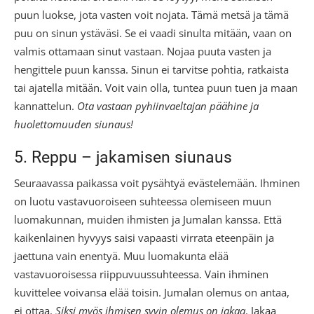
puun luokse, jota vasten voit nojata. Tämä metsä ja tämä
puu on sinun ystäväsi. Se ei vaadi sinulta mitään, vaan on
valmis ottamaan sinut vastaan. Nojaa puuta vasten ja
hengittele puun kanssa. Sinun ei tarvitse pohtia, ratkaista
tai ajatella mitään. Voit vain olla, tuntea puun tuen ja maan
kannattelun.
Ota vastaan pyhiinvaeltajan päähine ja
huolettomuuden siunaus!
5. Reppu – jakamisen siunaus
Seuraavassa paikassa voit pysähtyä evästelemään. Ihminen
on luotu vastavuoroiseen suhteessa olemiseen muun
luomakunnan, muiden ihmisten ja Jumalan kanssa. Että
kaikenlainen hyvyys saisi vapaasti virrata eteenpäin ja
jaettuna vain enentyä. Muu luomakunta elää
vastavuoroisessa riippuvuussuhteessa. Vain ihminen
kuvittelee voivansa elää toisin. Jumalan olemus on antaa,
ei ottaa.
Siksi myös ihmisen syvin olemus on jakaa
. Jakaa