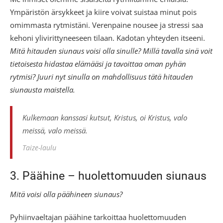
Ympäristön ärsykkeet ja kiire voivat suistaa minut pois
omimmasta rytmistäni. Verenpaine nousee ja stressi saa
kehoni ylivirittyneeseen tilaan. Kadotan yhteyden itseeni.
Mitä hitauden siunaus voisi olla sinulle? Millä tavalla sinä voit
tietoisesta hidastaa elämääsi ja tavoittaa oman pyhän
rytmisi? Juuri nyt sinulla on mahdollisuus tätä hitauden
siunausta maistella.
Kulkemaan kanssasi kutsut, Kristus, oi Kristus, valo
meissä, valo meissä.
Taize-laulu
3. Päähine – huolettomuuden siunaus
Mitä voisi olla päähineen siunaus?
Pyhiinvaeltajan päähine tarkoittaa huolettomuuden