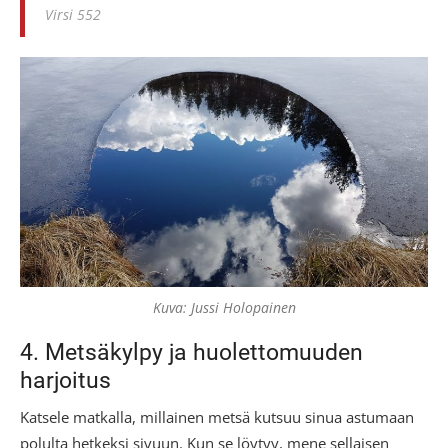
Virsi 552
Kuva: Jussi Holopainen
4. Metsäkylpy ja huolettomuuden
harjoitus
Katsele matkalla, millainen metsä kutsuu sinua astumaan
polulta hetkeksi sivuun. Kun se löytyy, mene sellaisen