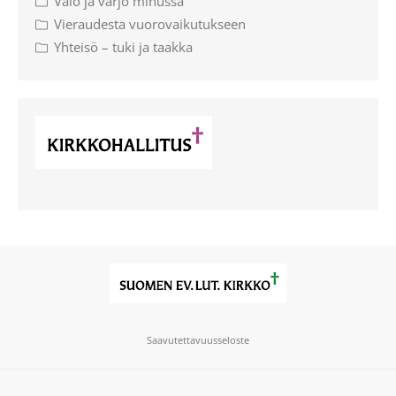
Valo ja varjo minussa
Vieraudesta vuorovaikutukseen
Yhteisö – tuki ja taakka
Saavutettavuusseloste