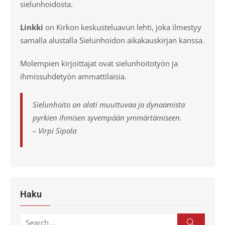
sielunhoidosta.
Linkki
on Kirkon keskusteluavun lehti, joka ilmestyy
samalla alustalla Sielunhoidon aikakauskirjan kanssa.
Molempien kirjoittajat ovat sielunhoitotyön ja
ihmissuhdetyön ammattilaisia.
Sielunhoito on alati muuttuvaa ja dynaamista
pyrkien ihmisen syvempään ymmärtämiseen.
– Virpi Sipola
Haku
Search
Search