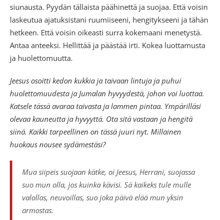
siunausta. Pyydän tällaista päähinettä ja suojaa. Että voisin
laskeutua ajatuksistani ruumiiseeni, hengitykseeni ja tähän
hetkeen. Että voisin oikeasti surra kokemaani menetystä.
Antaa anteeksi. Hellittää ja päästää irti. Kokea luottamusta
ja huolettomuutta.
Jeesus osoitti kedon kukkia ja taivaan lintuja ja puhui
huolettomuudesta ja Jumalan hyvyydestä, johon voi luottaa.
Katsele tässä avaraa taivasta ja lammen pintaa. Ympärilläsi
olevaa kauneutta ja hyvyyttä. Ota sitä vastaan ja hengitä
siinä. Kaikki tarpeellinen on tässä juuri nyt. Millainen
huokaus nousee sydämestäsi?
Mua siipeis suojaan kätke, oi Jeesus, Herrani, suojassa
suo mun olla, jos kuinka kävisi. Sä kaikeks tule mulle
valollas, neuvoillas, suo joka päivä elää mun yksin
armostas.