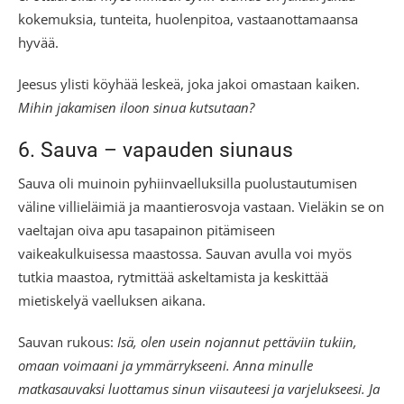
kokemuksia, tunteita, huolenpitoa, vastaanottamaansa
hyvää.
Jeesus ylisti köyhää leskeä, joka jakoi omastaan kaiken.
Mihin jakamisen iloon sinua kutsutaan?
6. Sauva – vapauden siunaus
Sauva oli muinoin pyhiinvaelluksilla puolustautumisen
väline villieläimiä ja maantierosvoja vastaan. Vieläkin se on
vaeltajan oiva apu tasapainon pitämiseen
vaikeakulkuisessa maastossa. Sauvan avulla voi myös
tutkia maastoa, rytmittää askeltamista ja keskittää
mietiskelyä vaelluksen aikana.
Sauvan rukous:
Isä, olen usein nojannut pettäviin tukiin,
omaan voimaani ja ymmärrykseeni. Anna minulle
matkasauvaksi luottamus sinun viisauteesi ja varjelukseesi. Ja