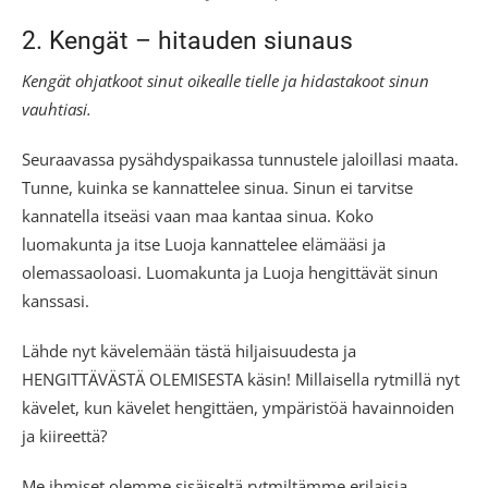
2. Kengät – hitauden siunaus
Kengät ohjatkoot sinut oikealle tielle ja hidastakoot sinun
vauhtiasi.
Seuraavassa pysähdyspaikassa tunnustele jaloillasi maata.
Tunne, kuinka se kannattelee sinua. Sinun ei tarvitse
kannatella itseäsi vaan maa kantaa sinua. Koko
luomakunta ja itse Luoja kannattelee elämääsi ja
olemassaoloasi. Luomakunta ja Luoja hengittävät sinun
kanssasi.
Lähde nyt kävelemään tästä hiljaisuudesta ja
HENGITTÄVÄSTÄ OLEMISESTA käsin! Millaisella rytmillä nyt
kävelet, kun kävelet hengittäen, ympäristöä havainnoiden
ja kiireettä?
Me ihmiset olemme sisäiseltä rytmiltämme erilaisia.