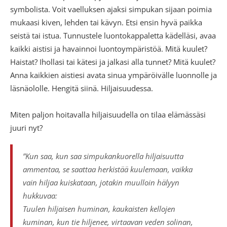
symbolista. Voit vaelluksen ajaksi simpukan sijaan poimia
mukaasi kiven, lehden tai kävyn. Etsi ensin hyvä paikka
seistä tai istua. Tunnustele luontokappaletta kädelläsi, avaa
kaikki aistisi ja havainnoi luontoympäristöä. Mitä kuulet?
Haistat? Ihollasi tai kätesi ja jalkasi alla tunnet? Mitä kuulet?
Anna kaikkien aistiesi avata sinua ympäröivälle luonnolle ja
läsnäololle. Hengitä siinä. Hiljaisuudessa.
Miten paljon hoitavalla hiljaisuudella on tilaa elämässäsi
juuri nyt?
”Kun saa, kun saa simpukankuorella hiljaisuutta
ammentaa, se saattaa herkistää kuulemaan, vaikka
vain hiljaa kuiskataan, jotakin muulloin hälyyn
hukkuvaa:
Tuulen hiljaisen huminan, kaukaisten kellojen
kuminan, kun tie hiljenee, virtaavan veden solinan,