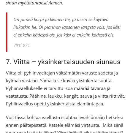
sinun myötätuntoosi! Aamen.
On pimeä korpi ja kivinen tie, ja usein se käytävä
liukaskin lie. Oi pianhan lapsonen langeta vois, jos käsi
ei enkelin kädessä ois, jos käsi ei enkelin kädessä ois.
Virsi 971
7. Viitta – yksinkertaisuuden siunaus
Viitta oli pyhiinvaeltajan välttämätön varuste sadetta ja
kylmää vastaan. Samalla se kuvaa yksinkertaisuutta.
Pyhiinvaellukselle ei tarvittu isoa määrää tavaraa ja
vaatetusta. Päähine, laukku, kengät, sauva ja viitta riittivät.
Pyhiinvaellus opetti yksinkertaista elämäntapaa.
Voit tässä kohtaa vaellusta istahtaa levähtämään hetkeksi
ennen päätepistettä. Katsele elämäsi virtausta. Mikä siinä
on turhaa lastia ja liikaa? Ylimääräistä eikä välttämätöntä?