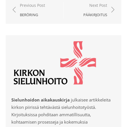
Artikkelien
Previous Post
Next Post
selaus
BERÖRING
PÄÄKIRJOITUS
Sielunhoidon aikakauskirja
julkaisee artikkeleita
kirkon piirissä tehtävästä sielunhoitotyöstä.
Kirjoituksissa pohditaan ammatillisuutta,
kohtaamisen prosesseja ja kokemuksia