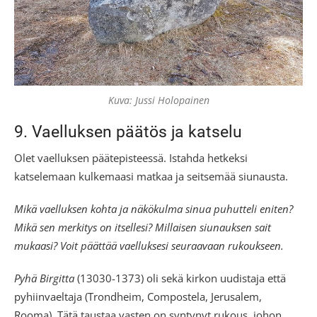
Kuva: Jussi Holopainen
9. Vaelluksen päätös ja katselu
Olet vaelluksen päätepisteessä. Istahda hetkeksi
katselemaan kulkemaasi matkaa ja seitsemää siunausta.
Mikä vaelluksen kohta ja näkökulma sinua puhutteli eniten?
Mikä sen merkitys on itsellesi? Millaisen siunauksen sait
mukaasi? Voit päättää vaelluksesi seuraavaan rukoukseen.
Pyhä Birgitta
(13030-1373) oli sekä kirkon uudistaja että
pyhiinvaeltaja (Trondheim, Compostela, Jerusalem,
Rooma). Tätä taustaa vasten on syntynyt rukous, johon