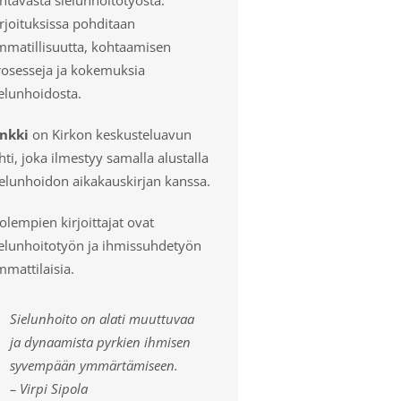
rjoituksissa pohditaan
mmatillisuutta, kohtaamisen
rosesseja ja kokemuksia
elunhoidosta.
inkki
on Kirkon keskusteluavun
hti, joka ilmestyy samalla alustalla
ielunhoidon aikakauskirjan kanssa.
lempien kirjoittajat ovat
ielunhoitotyön ja ihmissuhdetyön
mattilaisia.
Sielunhoito on alati muuttuvaa
ja dynaamista pyrkien ihmisen
syvempään ymmärtämiseen.
– Virpi Sipola