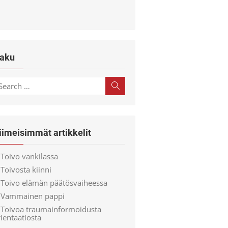
aku
earch
Search
r:
iimeisimmät artikkelit
Toivo vankilassa
Toivosta kiinni
Toivo elämän päätösvaiheessa
Vammainen pappi
Toivoa traumainformoidusta
ientaatiosta