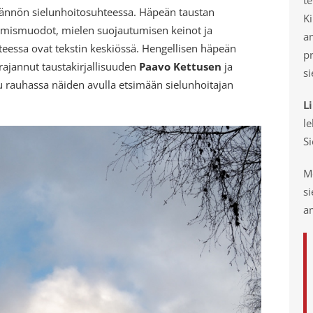
ännön sielunhoitosuhteessa. Häpeän taustan
Ki
ismuodot, mielen suojautumisen keinot ja
a
eessa ovat tekstin keskiössä. Hengellisen häpeän
p
rajannut taustakirjallisuuden
Paavo Kettusen
ja
si
uu rauhassa näiden avulla etsimään sielunhoitajan
L
le
S
Mo
s
am