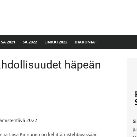
SA 2021
SA 2022
LINKKI 2022
DIAKONIA+
hdollisuudet häpeän
tämistehtävä 2022
S
ju
nna-Liisa Kinnunen on kehittämistehtävässään
te