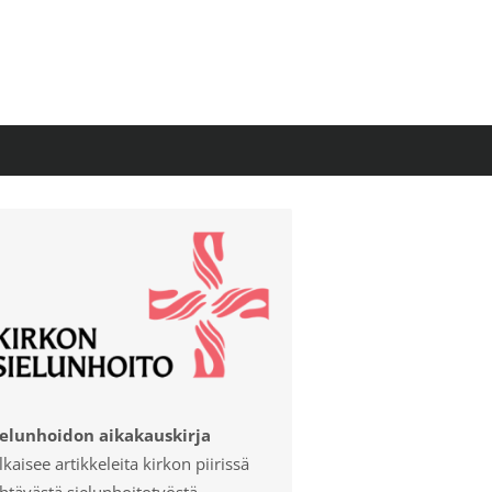
ielunhoidon aikakauskirja
lkaisee artikkeleita kirkon piirissä
htävästä sielunhoitotyöstä.