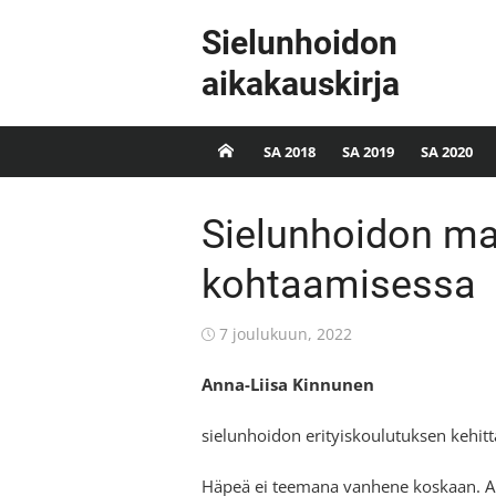
Skip
Sielunhoidon
to
content
aikakauskirja
SA 2018
SA 2019
SA 2020
Sielunhoidon ma
kohtaamisessa
Posted
7 joulukuun, 2022
on
Anna-Liisa Kinnunen
sielunhoidon erityiskoulutuksen kehit
Häpeä ei teemana vanhene koskaan. A