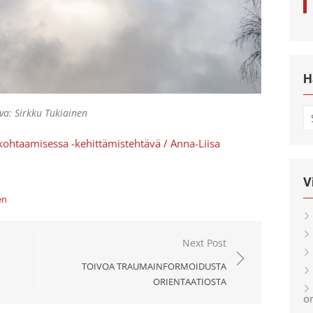
H
va: Sirkku Tukiainen
S
fo
ohtaamisessa -kehittämistehtävä / Anna-Liisa
V
en
Next Post
TOIVOA TRAUMAINFORMOIDUSTA
ORIENTAATIOSTA
or