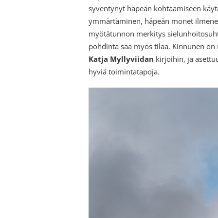
syventynyt häpeän kohtaamiseen käyt
ymmärtäminen, häpeän monet ilmenem
myötätunnon merkitys sielunhoitosuht
pohdinta saa myös tilaa. Kinnunen on 
Katja Myllyviidan
kirjoihin, ja asett
hyviä toimintatapoja.