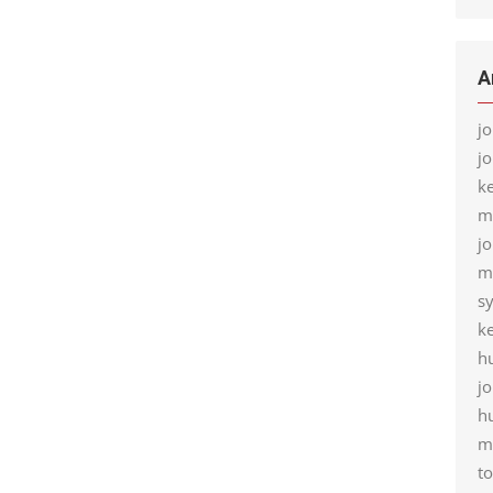
A
j
j
k
m
j
m
s
k
h
j
h
m
t