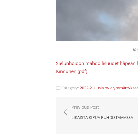
Ku
Sielunhoidon mahdollisuudet häpeän k
Kinnunen (pdf)
Category:
2022-2
,
Uusia ovia ymmärrykse
Artikkelien
Previous Post
selaus
LIKAISTA KIPUA PUHDISTAMASSA