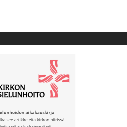
ielunhoidon aikakauskirja
lkaisee artikkeleita kirkon piirissä
htävästä sielunhoitotyöstä.