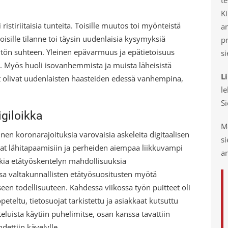
Ki
istiriitaisia tunteita. Toisille muutos toi myönteistä
a
isille tilanne toi täysin uudenlaisia kysymyksiä
p
äytön suhteen. Yleinen epävarmuus ja epätietoisuus
si
n. Myös huoli isovanhemmista ja muista läheisistä
L
t olivat uudenlaisten haasteiden edessä vanhempina,
le
S
giloikka
Mo
nen koronarajoituksia varovaisia askeleita digitaalisen
s
kat lähitapaamisiin ja perheiden aiempaa liikkuvampi
am
tkia etätyöskentelyn mahdollisuuksia
 valtakunnallisten etätyösuositusten myötä
een todellisuuteen. Kahdessa viikossa työn puitteet oli
eteltu, tietosuojat tarkistettu ja asiakkaat kutsuttu
luista käytiin puhelimitse, osan kanssa tavattiin
dettiin kävelylle.