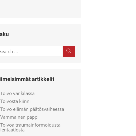
aku
earch
Search
r:
iimeisimmät artikkelit
Toivo vankilassa
Toivosta kiinni
Toivo elämän päätösvaiheessa
Vammainen pappi
Toivoa traumainformoidusta
ientaatiosta