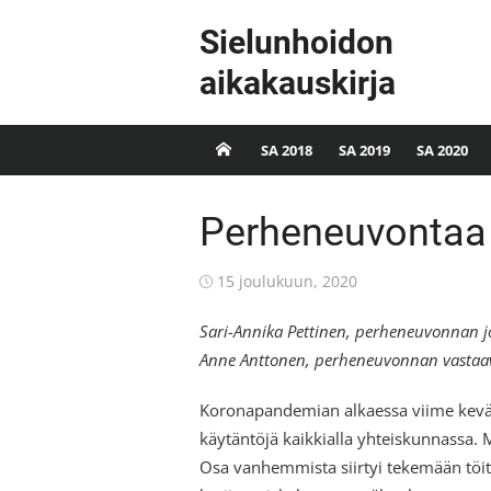
Skip
Sielunhoidon
to
content
aikakauskirja
SA 2018
SA 2019
SA 2020
Perheneuvontaa
Posted
15 joulukuun, 2020
on
Sari-Annika Pettinen
, perheneuvonnan jo
Anne Anttonen, perheneuvonnan vastaava
Koronapandemian alkaessa viime kevää
käytäntöjä kaikkialla yhteiskunnassa.
Osa vanhemmista siirtyi tekemään töit