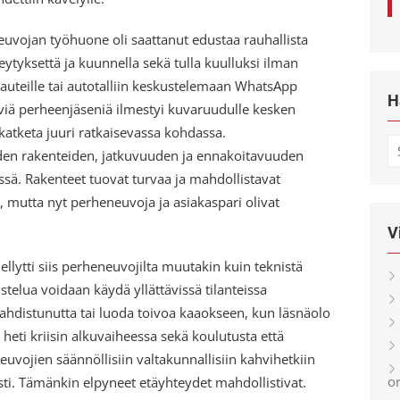
neuvojan työhuone oli saattanut edustaa rauhallista
keytyksettä ja kuunnella sekä tulla kuulluksi ilman
 lauteille tai autotalliin keskustelemaan WhatsApp
H
äviä perheenjäseniä ilmestyi kuvaruudulle kesken
 katketa juuri ratkaisevassa kohdassa.
S
den rakenteiden, jatkuvuuden ja ennakoitavuuden
fo
ssä. Rakenteet tuovat turvaa ja mahdollistavat
, mutta nyt perheneuvoja ja asiakaspari olivat
V
lytti siis perheneuvojilta muutakin kuin teknistä
stelua voidaan käydä yllättävissä tilanteissa
a ahdistunutta tai luoda toivoa kaaokseen, kun läsnäolo
heti kriisin alkuvaiheessa sekä koulutusta että
uvojien säännöllisiin valtakunnallisiin kahvihetkiin
or
a asti. Tämänkin elpyneet etäyhteydet mahdollistivat.