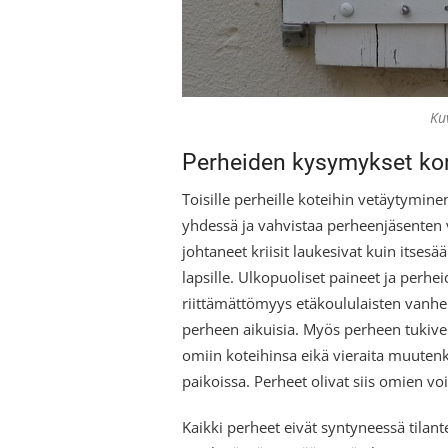
Ku
Perheiden kysymykset kor
Toisille perheille koteihin vetäytymin
yhdessä ja vahvistaa perheenjäsenten
johtaneet kriisit laukesivat kuin itsesää
lapsille. Ulkopuoliset paineet ja perhei
riittämättömyys etäkoululaisten vanhem
perheen aikuisia. Myös perheen tukive
omiin koteihinsa eikä vieraita muuten
paikoissa. Perheet olivat siis omien v
Kaikki perheet eivät syntyneessä tila