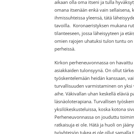
aikaan olla oma itseni ja tulla hyväksy
omana itsenään enkä vain sellaisena, ku
ihmissuhteissa yleensä, tätä läheisyyde
tavoilla. Koronaeristyksen mukana ruti
tilanteeseen, jossa läheisyyteen ja etä
omien rajojen uhatuksi tulon tuntu on v
perheissä.
Kirkon perheneuvonnassa on havaittu 
asiakkaiden tulonsyynä. On ollut tärke
työskentelemään heidän kanssaan, vaik
turvallisuuden varmistaminen on yksi 
aihe. Väkivallan uhan keskellä eläviä p
läsnäoloterapiana. Turvallisen työske
yksilökeskusteluissa, koska kotona sivu
Perheneuvonnassa on jouduttu toimimaa
ratkaisuja ei ole. Hätä ja huoli on jään
työyhteisön tukea ei ole ollut samalla t