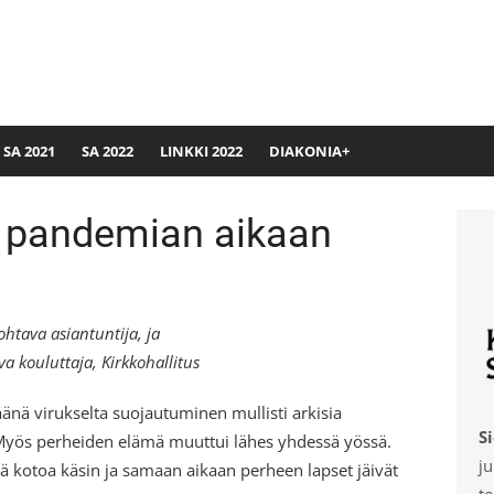
SA 2021
SA 2022
LINKKI 2022
DIAKONIA+
 pandemian aikaan
htava asiantuntija,
ja
 kouluttaja, Kirkkohallitus
nä virukselta suojautuminen mullisti arkisia
S
 Myös perheiden elämä muuttui lähes yhdessä yössä.
ju
ä kotoa käsin ja samaan aikaan perheen lapset jäivät
te