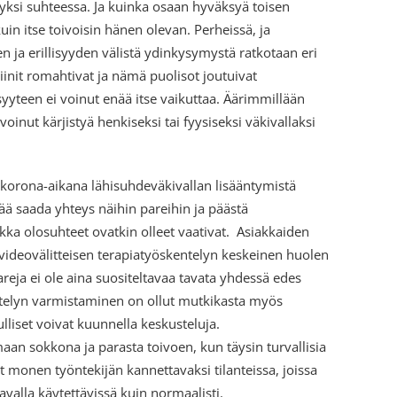
tyksi suhteessa. Ja kuinka osaan hyväksyä toisen
in itse toivoisin hänen olevan. Perheissä, ja
n ja erillisyyden välistä ydinkysymystä ratkotaan eri
init romahtivat ja nämä puolisot joutuivat
isyyteen ei voinut enää itse vaikuttaa. Äärimmillään
oinut kärjistyä henkiseksi tai fyysiseksi väkivallaksi
korona-aikana lähisuhdeväkivallan lisääntymistä
ää saada yhteys näihin pareihin ja päästä
ka olosuhteet ovatkin olleet vaativat. Asiakkaiden
videovälitteisen terapiatyöskentelyn keskeinen huolen
areja ei ole aina suositeltavaa tavata yhdessä edes
ntelyn varmistaminen on ollut mutkikasta myös
lliset voivat kuunnella keskusteluja.
n sokkona ja parasta toivoen, kun täysin turvallisia
yt monen työntekijän kannettavaksi tilanteissa, joissa
avalla käytettävissä kuin normaalisti.