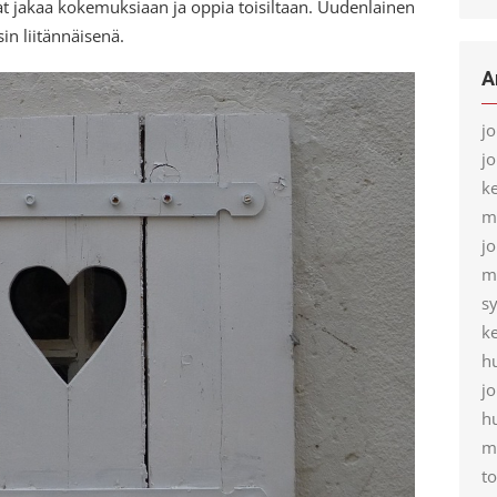
vat jakaa kokemuksiaan ja oppia toisiltaan. Uudenlainen
sin liitännäisenä.
A
j
j
k
m
j
m
s
k
h
j
h
m
t