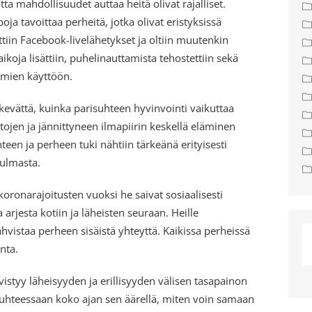
tta mahdollisuudet auttaa heitä olivat rajalliset.
ja tavoittaa perheitä, jotka olivat eristyksissä
ttiin Facebook-livelähetykset ja oltiin muutenkin
aikoja lisättiin, puhelinauttamista tehostettiin sekä
timien käyttöön.
kevättä, kuinka parisuhteen hyvinvointi vaikuttaa
riitojen ja jännittyneen ilmapiirin keskellä eläminen
een ja perheen tuki nähtiin tärkeänä erityisesti
ulmasta.
oronarajoitusten vuoksi he saivat sosiaalisesti
arjesta kotiin ja läheisten seuraan. Heille
vistaa perheen sisäistä yhteyttä. Kaikissa perheissä
onta.
vistyy läheisyyden ja erillisyyden välisen tasapainon
suhteessaan koko ajan sen äärellä, miten voin samaan