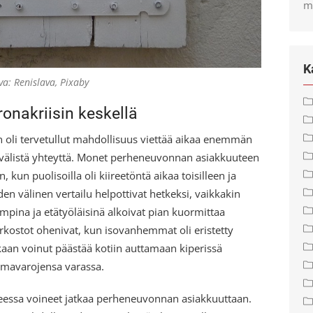
m
K
va: Renislava, Pixaby
onakriisin keskellä
en oli tervetullut mahdollisuus viettää aikaa enemmän
 välistä yhteyttä. Monet perheneuvonnan asiakkuuteen
n, kun puolisoilla oli kiireetöntä aikaa toisilleen ja
den välinen vertailu helpottivat hetkeksi, vaikkakin
pina ja etätyöläisinä alkoivat pian kuormittaa
rkostot ohenivat, kun isovanhemmat oli eristetty
kaan voinut päästää kotiin auttamaan kiperissä
oimavarojensa varassa.
nteessa voineet jatkaa perheneuvonnan asiakkuuttaan.