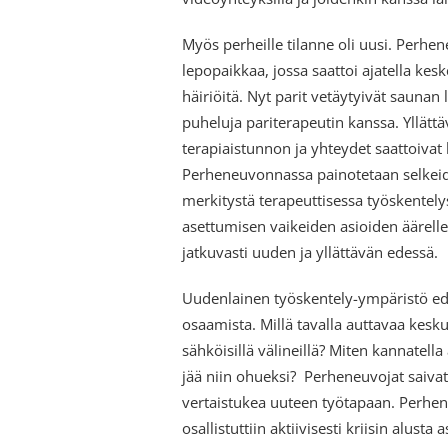
Myös perheille tilanne oli uusi. Perhe
lepopaikkaa, jossa saattoi ajatella kes
häiriöitä. Nyt parit vetäytyivät saunan
puheluja pariterapeutin kanssa. Yllätt
terapiaistunnon ja yhteydet saattoivat
Perheneuvonnassa painotetaan selkei
merkitystä terapeuttisessa työskentely
asettumisen vaikeiden asioiden äärelle
jatkuvasti uuden ja yllättävän edessä.
Uudenlainen työskentely-ympäristö edel
osaamista. Millä tavalla auttavaa kesku
sähköisillä välineillä? Miten kannatell
jää niin ohueksi? Perheneuvojat saivat 
vertaistukea uuteen työtapaan. Perhene
osallistuttiin aktiivisesti kriisin alust