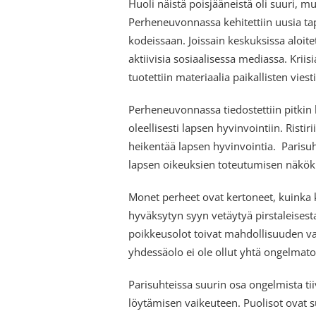
Huoli näistä poisjääneistä oli suuri, mu
Perheneuvonnassa kehitettiin uusia tapo
kodeissaan. Joissain keskuksissa aloite
aktiivisia sosiaalisessa mediassa. Kriisi
tuotettiin materiaalia paikallisten vies
Perheneuvonnassa tiedostettiin pitkin 
oleellisesti lapsen hyvinvointiin. Risti
heikentää lapsen hyvinvointia. Parisuht
lapsen oikeuksien toteutumisen näkök
Monet perheet ovat kertoneet, kuinka k
hyväksytyn syyn vetäytyä pirstaleisesta 
poikkeusolot toivat mahdollisuuden vah
yhdessäolo ei ole ollut yhtä ongelmat
Parisuhteissa suurin osa ongelmista tii
löytämisen vaikeuteen. Puolisot ovat 