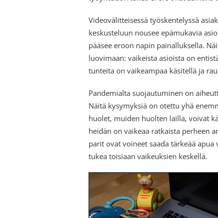
Videovälitteisessä työskentelyssä asi
keskusteluun nousee epämukavia asioi
pääsee eroon napin painalluksella. Nä
luovimaan: vaikeista asioista on ent
tunteita on vaikeampaa käsitellä ja rau
Pandemialta suojautuminen on aiheutt
Näitä kysymyksiä on otettu yhä enem
huolet, muiden huolten lailla, voivat k
heidän on vaikeaa ratkaista perheen a
parit ovat voineet saada tärkeää apua 
tukea toisiaan vaikeuksien keskellä.