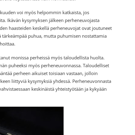
akkuuden voi myös helpommin katkaista, jos
ta. Ikävän kysymyksen jälkeen perheneuvojasta
iden haasteiden keskellä perheneuvojat ovat joutuneet
istä tärkeämpää puhua, mutta puhumisen nostattamia
hoittaa.
anut monissa perheissä myös taloudellista huolta.
män puheeksi myös perheneuvonnassa. Taloudelliset
ääntää perheen aikuiset toisiaan vastaan, jolloin
rkeen liittyviä kysymyksiä yhdessä. Perheneuvonnasta
vahvistaessaan keskinäistä yhteistyötään ja kykyään