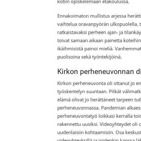
kotiin opiskelemaan etäkoulussa.
Ennakoimaton mullistus arjessa herätti r
vaihtelua oravanpyörän ulkopuolella, to
ratkaistavaksi perheen ajan- ja tilank
toivat samaan aikaan painetta koteihi
ikäihmisistä painoi mieliä. Vanhemma
puolisoina sekä työntekijöinä.
Kirkon perheneuvonnan di
Kirkon perheneuvonta oli ottanut jo en
työskentelyn suuntaan. Pitkät välimat
elämä olivat jo herättäneet tarpeen tu
perheneuvonnassa. Pandemian alkaessa
perheneuvontatyö loikkasi kerralla tois
rakennettu uusiksi. Videoyhteydet oli op
uudenlaisiin kohtaamisiin. Osa keskuste
videoyhteyksillä ja joidenkin kanssa läh