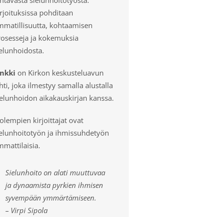
rjoituksissa pohditaan
mmatillisuutta, kohtaamisen
rosesseja ja kokemuksia
elunhoidosta.
inkki
on Kirkon keskusteluavun
hti, joka ilmestyy samalla alustalla
ielunhoidon aikakauskirjan kanssa.
lempien kirjoittajat ovat
ielunhoitotyön ja ihmissuhdetyön
mattilaisia.
Sielunhoito on alati muuttuvaa
ja dynaamista pyrkien ihmisen
syvempään ymmärtämiseen.
– Virpi Sipola