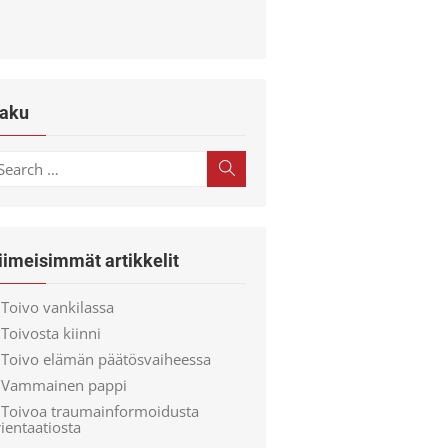
aku
earch
Search
r:
iimeisimmät artikkelit
Toivo vankilassa
Toivosta kiinni
Toivo elämän päätösvaiheessa
Vammainen pappi
Toivoa traumainformoidusta
ientaatiosta