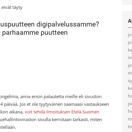
eivät täyty
A
uuspuutteen digipalvelussamme?
me parhaamme puutteen
j
j
k
m
j
m
s
k
h
ngelmia, anna ensin palautetta meille eli sivuston
j
14 päivää. Jos et ole tyytyväinen saamaasi vastaukseen
h
iikon aikana,
voit tehdä ilmoituksen Etelä-Suomen
m
uehallintoviraston sivulla kerrotaan tarkasti, miten
t
itellään.