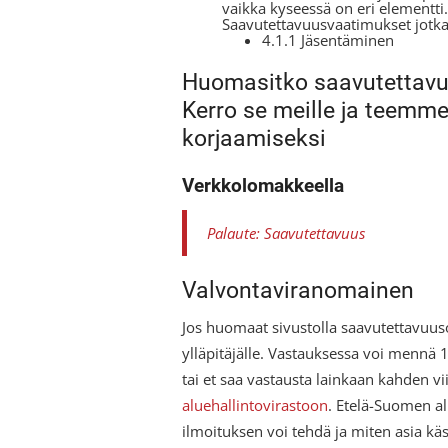
vaikka kyseessä on eri elementti.
Saavutettavuusvaatimukset jotka 
4.1.1 Jäsentäminen
Huomasitko saavutettav
Kerro se meille ja teem
korjaamiseksi
Verkkolomakkeella
Palaute: Saavutettavuus
Valvontaviranomainen
Jos huomaat sivustolla saavutettavuuso
ylläpitäjälle. Vastauksessa voi mennä 
tai et saa vastausta lainkaan kahden v
aluehallintovirastoon
. Etelä-Suomen al
ilmoituksen voi tehdä ja miten asia käs