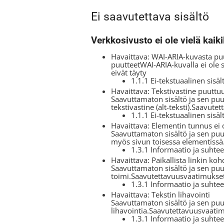
Ei saavutettava sisältö
Verkkosivusto ei ole vielä kai
Havaittava: WAI-ARIA-kuvasta puu
puutteetWAI-ARIA-kuvalla ei ole
eivät täyty
1.1.1 Ei-tekstuaalinen sisäl
Havaittava: Tekstivastine puuttu
Saavuttamaton sisältö ja sen puut
tekstivastine (alt-teksti).Saavute
1.1.1 Ei-tekstuaalinen sisäl
Havaittava: Elementin tunnus ei o
Saavuttamaton sisältö ja sen puu
myös sivun toisessa elementissä
1.3.1 Informaatio ja suhtee
Havaittava: Paikallista linkin koh
Saavuttamaton sisältö ja sen puut
toimi.Saavutettavuusvaatimukset 
1.3.1 Informaatio ja suhtee
Havaittava: Tekstin lihavointi
Saavuttamaton sisältö ja sen puu
lihavointia.Saavutettavuusvaatim
1.3.1 Informaatio ja suhtee