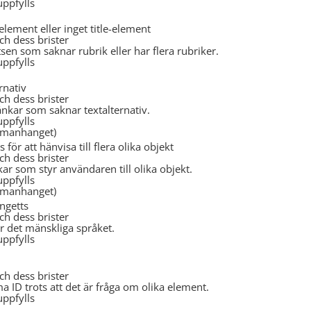
uppfylls
-element eller inget title-element
och dess brister
en som saknar rubrik eller har flera rubriker.
uppfylls
rnativ
och dess brister
nkar som saknar textalternativ.
uppfylls
ammanhanget)
ör att hänvisa till flera olika objekt
och dess brister
r som styr användaren till olika objekt.
uppfylls
ammanhanget)
angetts
och dess brister
r det mänskliga språket.
uppfylls
och dess brister
 ID trots att det är fråga om olika element.
uppfylls