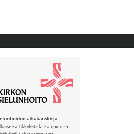
ielunhoidon aikakauskirja
lkaisee artikkeleita kirkon piirissä
htävästä sielunhoitotyöstä.