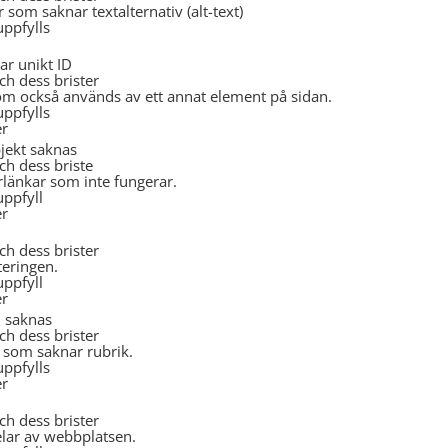
som saknar textalternativ (alt-text)
uppfylls
ar unikt ID
och dess brister
som också används av ett annat element på sidan.
uppfylls
er
bjekt saknas
och dess briste
länkar som inte fungerar.
uppfyll
er
och dess brister
teringen.
uppfyll
er
m saknas
och dess brister
 som saknar rubrik.
uppfylls
er
och dess brister
elar av webbplatsen.