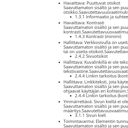
Havaittava: Puuttuvat otsikot
Saavuttamaton sisältö ja sen puut
otsikko.Saavutettavuusvaatimukse
1.3.1 Informaatio ja suhtee
Havaittava: Kontrasti
Saavuttamaton sisältö ja sen puutt
kontrasti.Saavutettavuusvaatimuk
1.4.3 Kontrasti (minimi)
Hallittava: Verkkosivulla on useit
Saavuttamaton sisältö ja sen puutt
tai on useita otsikoit.Saavutetta
2.4.2 Sivuotsikot
Hallittava: Kuvalinkillä ei ole teks
Saavuttamaton sisältö ja sen puut
tekstivastine.Saavutettavuusvaat
2.4.4 Linkin tarkoitus (kont
Hallittava: Linkkiteksti, jota kä
Saavuttamaton sisältö ja sen puut
ohjaavat käyttäjän eri kohteisiin
2.4.4 Linkin tarkoitus (kont
Ymmärrettävä: Sivun kieltä ei ole
Saavuttamaton sisältö ja sen puu
määritys.Saavutettavuusvaatimuks
3.1.1 Sivun kieli
Toimintavarma: Elementin tunnus 
Saavuttamaton sisältö ja sen puu