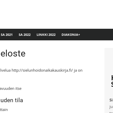
SA 2021
SA 2022
LINKKI 2022
DIAKONIA+
eloste
elua http://sielunhoidonaikakauskirja.fi/ ja on
avuuden itse
uden tila
S
ju
ttain
te