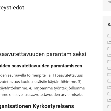
m
eystiedot
K
 saavutettavuuden parantamiseksi
luiden saavutettavuuden parantamiseen
den seuraavilla toimenpiteillä: 1) Saavutettavuus
utettavuus kuuluu sisäisiin käytäntöihimme. 3)
akäytäntöihimme. 4) Tarjoamme työntekijöillemme
ämme on sovellus saavutettavuuden arvioimiseksi.
ganisationen Kyrkostyrelsens