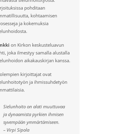
rjoituksissa pohditaan
mmatillisuutta, kohtaamisen
rosesseja ja kokemuksia
elunhoidosta.
inkki
on Kirkon keskusteluavun
hti, joka ilmestyy samalla alustalla
ielunhoidon aikakauskirjan kanssa.
lempien kirjoittajat ovat
ielunhoitotyön ja ihmissuhdetyön
mattilaisia.
Sielunhoito on alati muuttuvaa
ja dynaamista pyrkien ihmisen
syvempään ymmärtämiseen.
– Virpi Sipola