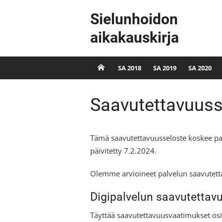
Skip
Sielunhoidon
to
content
aikakauskirja
SA 2018
SA 2019
SA 2020
Saavutettavuuss
Tämä saavutettavuusseloste koskee palv
päivitetty 7.2.2024.
Olemme arvioineet palvelun saavutett
Digipalvelun saavutettavu
Täyttää saavutettavuusvaatimukset osi