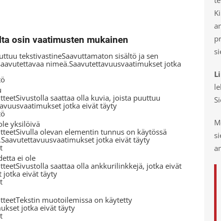
Ki
a
p
kilta osin vaatimusten mukainen
si
ttuu tekstivastineSaavuttamaton sisältö ja sen
 saavutettavaa nimeä.Saavutettavuusvaatimukset jotka
L
tö
le
u
teetSivustolla saattaa olla kuvia, joista puuttuu
S
ttavuusvaatimukset jotka eivät täyty
tö
Mo
le yksilöivä
tteetSivulla olevan elementin tunnus on käytössä
s
.Saavutettavuusvaatimukset jotka eivät täyty
t
am
detta ei ole
teetSivustolla saattaa olla ankkurilinkkejä, jotka eivät
jotka eivät täyty
t
tteetTekstin muotoilemissa on käytetty
ukset jotka eivät täyty
t