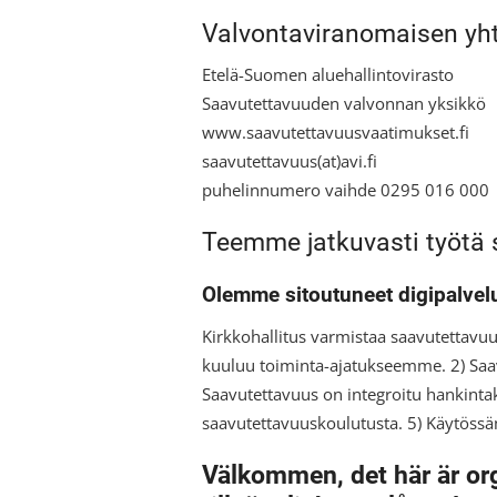
Valvontaviranomaisen yht
Etelä-Suomen aluehallintovirasto
Saavutettavuuden valvonnan yksikkö
www.saavutettavuusvaatimukset.fi
saavutettavuus(at)avi.fi
puhelinnumero vaihde 0295 016 000
Teemme jatkuvasti työtä
Olemme sitoutuneet digipalve
Kirkkohallitus varmistaa saavutettavuu
kuuluu toiminta-ajatukseemme. 2) Saav
Saavutettavuus on integroitu hankint
saavutettavuuskoulutusta. 5) Käytöss
Välkommen, det här är or