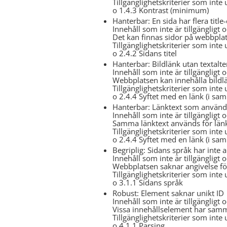
Tillgänglighetskriterier som inte 
o 1.4.3 Kontrast (minimum)
Hanterbar: En sida har flera title
Innehåll som inte är tillgängligt 
Det kan finnas sidor på webbplats
Tillgänglighetskriterier som inte 
o 2.4.2 Sidans titel
Hanterbar: Bildlänk utan textalte
Innehåll som inte är tillgängligt 
Webbplatsen kan innehålla bildlä
Tillgänglighetskriterier som inte 
o 2.4.4 Syftet med en länk (i s
Hanterbar: Länktext som används f
Innehåll som inte är tillgängligt 
Samma länktext används för länka
Tillgänglighetskriterier som inte 
o 2.4.4 Syftet med en länk (i s
Begriplig: Sidans språk har inte 
Innehåll som inte är tillgängligt 
Webbplatsen saknar angivelse fö
Tillgänglighetskriterier som inte 
o 3.1.1 Sidans språk
Robust: Element saknar unikt ID
Innehåll som inte är tillgängligt 
Vissa innehållselement har samma
Tillgänglighetskriterier som inte 
o 4.1.1 Parsing