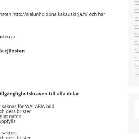
änsten http://sielunhoidonaikakauskirja.fi/ och har
nsten är
la tjänsten
lgänglighetskraven till alla delar
iv saknas för WAI-ARIA-bild
och dess brister
gligt namn.
uppfylls
v saknas
och dess brister