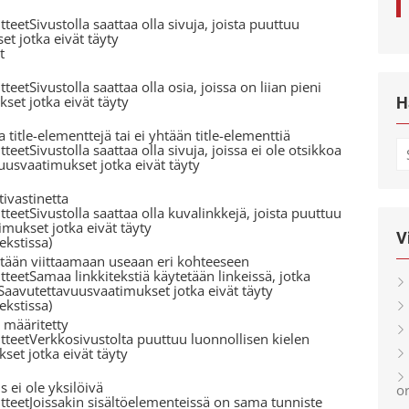
teetSivustolla saattaa olla sivuja, joista puuttuu
t jotka eivät täyty
t
eetSivustolla saattaa olla osia, joissa on liian pieni
set jotka eivät täyty
H
a title-elementtejä tai ei yhtään title-elementtiä
S
eetSivustolla saattaa olla sivuja, joissa ei ole otsikkoa
vuusvaatimukset jotka eivät täyty
fo
tivastinetta
teetSivustolla saattaa olla kuvalinkkejä, joista puuttuu
imukset jotka eivät täyty
V
ekstissa)
ytetään viittaamaan useaan eri kohteeseen
teetSamaa linkkitekstiä käytetään linkeissä, jotka
.Saavutettavuusvaatimukset jotka eivät täyty
ekstissa)
 määritetty
tteetVerkkosivustolta puuttuu luonnollisen kielen
et jotka eivät täyty
ei ole yksilöivä
or
tteetJoissakin sisältöelementeissä on sama tunniste